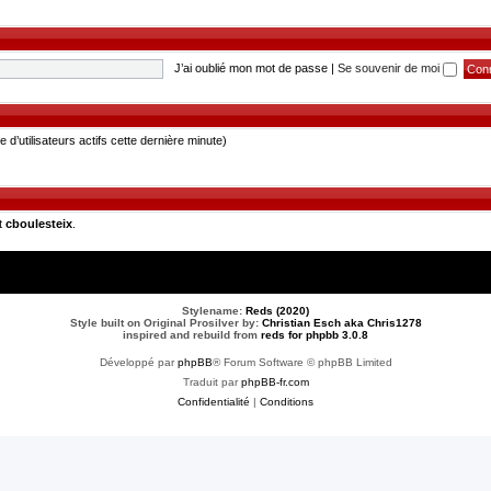
J’ai oublié mon mot de passe
|
Se souvenir de moi
re d’utilisateurs actifs cette dernière minute)
t
cboulesteix
.
Stylename:
Reds (2020)
Style built on Original Prosilver by:
Christian Esch aka Chris1278
inspired and rebuild from
reds for phpbb 3.0.8
Développé par
phpBB
® Forum Software © phpBB Limited
Traduit par
phpBB-fr.com
Confidentialité
|
Conditions