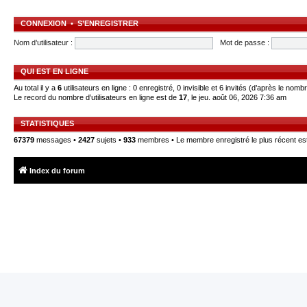
CONNEXION
•
S’ENREGISTRER
Nom d’utilisateur :
Mot de passe :
QUI EST EN LIGNE
Au total il y a
6
utilisateurs en ligne : 0 enregistré, 0 invisible et 6 invités (d’après le nomb
Le record du nombre d’utilisateurs en ligne est de
17
, le jeu. août 06, 2026 7:36 am
STATISTIQUES
67379
messages •
2427
sujets •
933
membres • Le membre enregistré le plus récent es
Index du forum