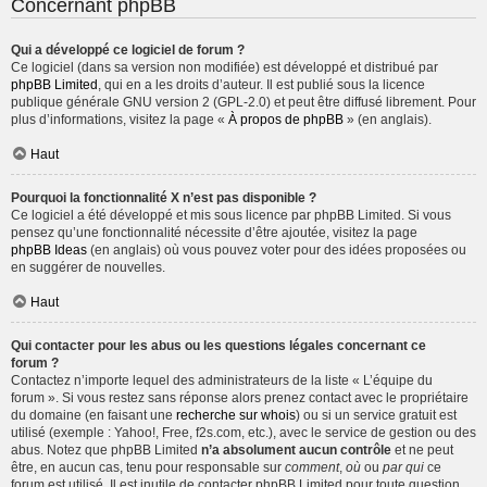
Concernant phpBB
Qui a développé ce logiciel de forum ?
Ce logiciel (dans sa version non modifiée) est développé et distribué par
phpBB Limited
, qui en a les droits d’auteur. Il est publié sous la licence
publique générale GNU version 2 (GPL-2.0) et peut être diffusé librement. Pour
plus d’informations, visitez la page «
À propos de phpBB
» (en anglais).
Haut
Pourquoi la fonctionnalité X n’est pas disponible ?
Ce logiciel a été développé et mis sous licence par phpBB Limited. Si vous
pensez qu’une fonctionnalité nécessite d’être ajoutée, visitez la page
phpBB Ideas
(en anglais) où vous pouvez voter pour des idées proposées ou
en suggérer de nouvelles.
Haut
Qui contacter pour les abus ou les questions légales concernant ce
forum ?
Contactez n’importe lequel des administrateurs de la liste « L’équipe du
forum ». Si vous restez sans réponse alors prenez contact avec le propriétaire
du domaine (en faisant une
recherche sur whois
) ou si un service gratuit est
utilisé (exemple : Yahoo!, Free, f2s.com, etc.), avec le service de gestion ou des
abus. Notez que phpBB Limited
n’a absolument aucun contrôle
et ne peut
être, en aucun cas, tenu pour responsable sur
comment
,
où
ou
par qui
ce
forum est utilisé. Il est inutile de contacter phpBB Limited pour toute question