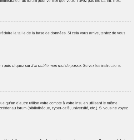
dministrateur du forum pour vérifier que vous n’avez pas été banni. Il est
réduire la taille de la base de données. Si cela vous arrive, tentez de vous
on puis cliquez sur
J’ai oublié mon mot de passe
. Suivez les instructions
qu’un d’autre utilise votre compte à votre insu en utilisant le même
éder au forum (bibliothèque, cyber-café, université, etc.). Si vous ne voyez