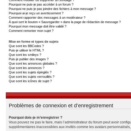
Pourquoi ne puis-je pas accéder à un forum ?
Pourquoi ne puis-je pas joindre des fichiers à mon message ?
Pourquoi ai-je reçu un avertissement ?
Comment rapporter des messages à un modérateur ?
À quoi sert le bouton « Sauvegarder » dans la page de rédaction de message ?
Pourquoi mon message doit être validé ?
Comment remonter mon sujet ?
Mise en forme et types de sujets
Que sont les BBCodes ?
Puis-je utiliser le HTML ?
Que sont les smileys ?
Puis-je publier des images ?
Que sont les annonces globales ?
Que sont les annonces ?
Que sont les sujets épinglés ?
Que sont les sujets verrouillés ?
Que sont les icônes de sujet ?
Problèmes de connexion et d’enregistrement
Pourquoi dois-je m’enregistrer ?
Vous pouvez ne pas le faire, mais l’administrateur du forum peut avoir configu
supplémentaires inaccessibles aux invités comme les avatars personnalisés, l