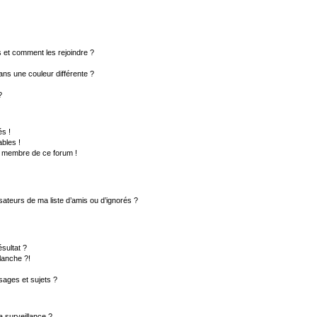
rs et comment les rejoindre ?
ns une couleur différente ?
?
s !
bles !
un membre de ce forum !
sateurs de ma liste d’amis ou d’ignorés ?
sultat ?
lanche ?!
ages et sujets ?
la surveillance ?