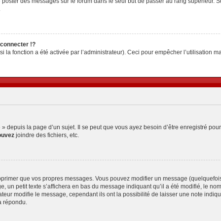
z de poster des messages sur le forum dans le seul but de passer au rang supérieur. S
.
connecter !?
la fonction a été activée par l’administrateur). Ceci pour empêcher l’utilisation malv
depuis la page d’un sujet. Il se peut que vous ayez besoin d’être enregistré pour
ouvez
joindre des fichiers, etc.
pprimer que vos propres messages. Vous pouvez modifier un message (quelquefois d
petit texte s’affichera en bas du message indiquant qu’il a été modifié, le nombre 
ur modifie le message, cependant ils ont la possibilité de laisser une note indiquan
a répondu.