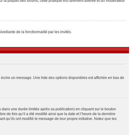
ur la plupart des forums, cette pratique est rarement tolérée et un modérateur
eillante de la fonctionnalité par les invités.
 écrire un message. Une liste des options disponibles est affichée en bas de
ans une durée limitée après sa publication) en cliquant sur le bouton
de fois qu’il a été modifié ainsi que la date et l’heure de la dernière
t qu’ils ont modifié le message de leur propre initiative. Notez que les