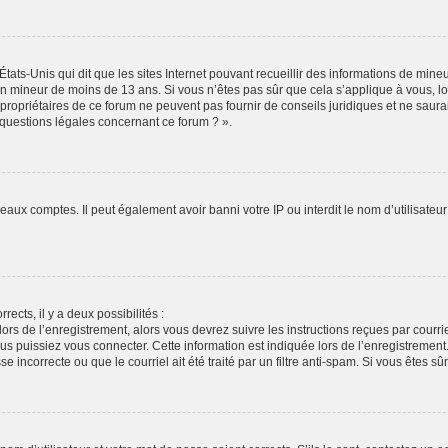
États-Unis qui dit que les sites Internet pouvant recueillir des informations de min
r un mineur de moins de 13 ans. Si vous n’êtes pas sûr que cela s’applique à vous, l
propriétaires de ce forum ne peuvent pas fournir de conseils juridiques et ne saura
 questions légales concernant ce forum ? ».
veaux comptes. Il peut également avoir banni votre IP ou interdit le nom d’utilisate
rects, il y a deux possibilités :
lors de l’enregistrement, alors vous devrez suivre les instructions reçues par cour
puissiez vous connecter. Cette information est indiquée lors de l’enregistrement. S
 incorrecte ou que le courriel ait été traité par un filtre anti-spam. Si vous êtes sû