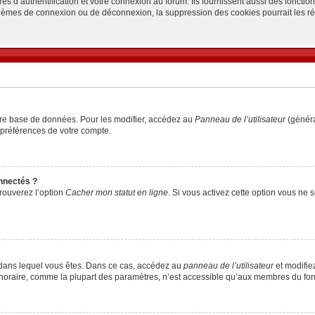
d’authentification et votre connexion au forum. Ils fournissent aussi des fonctionn
oblèmes de connexion ou de déconnexion, la suppression des cookies pourrait les r
tre base de données. Pour les modifier, accédez au
Panneau de l’utilisateur
(généra
 préférences de votre compte.
nnectés ?
trouverez l’option
Cacher mon statut en ligne
. Si vous activez cette option vous ne
lui dans lequel vous êtes. Dans ce cas, accédez au
panneau de l’utilisateur
et modifiez
 horaire, comme la plupart des paramètres, n’est accessible qu’aux membres du foru