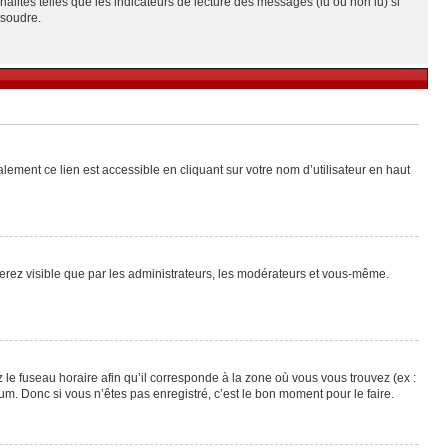
alités telles que les indicateurs de lecture des messages (lu ou non lu) si
ésoudre.
lement ce lien est accessible en cliquant sur votre nom d’utilisateur en haut
 serez visible que par les administrateurs, les modérateurs et vous-même.
 le fuseau horaire afin qu’il corresponde à la zone où vous vous trouvez (ex :
m. Donc si vous n’êtes pas enregistré, c’est le bon moment pour le faire.