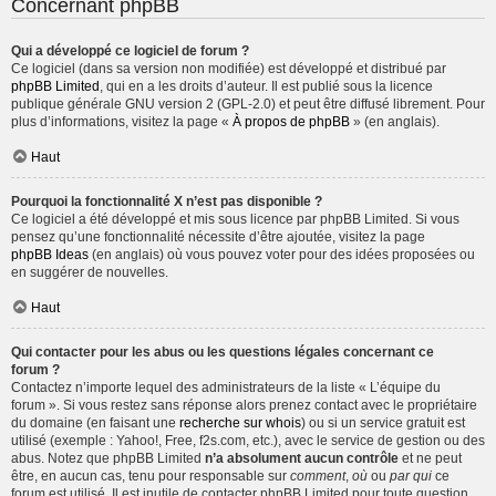
Concernant phpBB
Qui a développé ce logiciel de forum ?
Ce logiciel (dans sa version non modifiée) est développé et distribué par
phpBB Limited
, qui en a les droits d’auteur. Il est publié sous la licence
publique générale GNU version 2 (GPL-2.0) et peut être diffusé librement. Pour
plus d’informations, visitez la page «
À propos de phpBB
» (en anglais).
Haut
Pourquoi la fonctionnalité X n’est pas disponible ?
Ce logiciel a été développé et mis sous licence par phpBB Limited. Si vous
pensez qu’une fonctionnalité nécessite d’être ajoutée, visitez la page
phpBB Ideas
(en anglais) où vous pouvez voter pour des idées proposées ou
en suggérer de nouvelles.
Haut
Qui contacter pour les abus ou les questions légales concernant ce
forum ?
Contactez n’importe lequel des administrateurs de la liste « L’équipe du
forum ». Si vous restez sans réponse alors prenez contact avec le propriétaire
du domaine (en faisant une
recherche sur whois
) ou si un service gratuit est
utilisé (exemple : Yahoo!, Free, f2s.com, etc.), avec le service de gestion ou des
abus. Notez que phpBB Limited
n’a absolument aucun contrôle
et ne peut
être, en aucun cas, tenu pour responsable sur
comment
,
où
ou
par qui
ce
forum est utilisé. Il est inutile de contacter phpBB Limited pour toute question