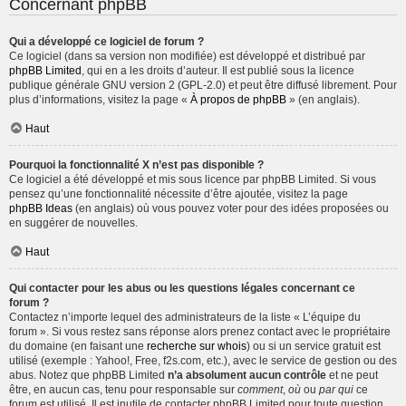
Concernant phpBB
Qui a développé ce logiciel de forum ?
Ce logiciel (dans sa version non modifiée) est développé et distribué par
phpBB Limited
, qui en a les droits d’auteur. Il est publié sous la licence
publique générale GNU version 2 (GPL-2.0) et peut être diffusé librement. Pour
plus d’informations, visitez la page «
À propos de phpBB
» (en anglais).
Haut
Pourquoi la fonctionnalité X n’est pas disponible ?
Ce logiciel a été développé et mis sous licence par phpBB Limited. Si vous
pensez qu’une fonctionnalité nécessite d’être ajoutée, visitez la page
phpBB Ideas
(en anglais) où vous pouvez voter pour des idées proposées ou
en suggérer de nouvelles.
Haut
Qui contacter pour les abus ou les questions légales concernant ce
forum ?
Contactez n’importe lequel des administrateurs de la liste « L’équipe du
forum ». Si vous restez sans réponse alors prenez contact avec le propriétaire
du domaine (en faisant une
recherche sur whois
) ou si un service gratuit est
utilisé (exemple : Yahoo!, Free, f2s.com, etc.), avec le service de gestion ou des
abus. Notez que phpBB Limited
n’a absolument aucun contrôle
et ne peut
être, en aucun cas, tenu pour responsable sur
comment
,
où
ou
par qui
ce
forum est utilisé. Il est inutile de contacter phpBB Limited pour toute question