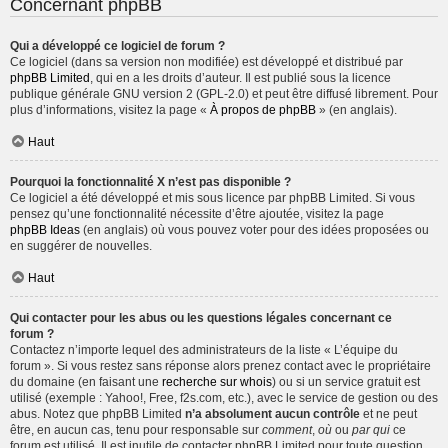
Concernant phpBB
Qui a développé ce logiciel de forum ?
Ce logiciel (dans sa version non modifiée) est développé et distribué par
phpBB Limited
, qui en a les droits d’auteur. Il est publié sous la licence
publique générale GNU version 2 (GPL-2.0) et peut être diffusé librement. Pour
plus d’informations, visitez la page «
À propos de phpBB
» (en anglais).
Haut
Pourquoi la fonctionnalité X n’est pas disponible ?
Ce logiciel a été développé et mis sous licence par phpBB Limited. Si vous
pensez qu’une fonctionnalité nécessite d’être ajoutée, visitez la page
phpBB Ideas
(en anglais) où vous pouvez voter pour des idées proposées ou
en suggérer de nouvelles.
Haut
Qui contacter pour les abus ou les questions légales concernant ce
forum ?
Contactez n’importe lequel des administrateurs de la liste « L’équipe du
forum ». Si vous restez sans réponse alors prenez contact avec le propriétaire
du domaine (en faisant une
recherche sur whois
) ou si un service gratuit est
utilisé (exemple : Yahoo!, Free, f2s.com, etc.), avec le service de gestion ou des
abus. Notez que phpBB Limited
n’a absolument aucun contrôle
et ne peut
être, en aucun cas, tenu pour responsable sur
comment
,
où
ou
par qui
ce
forum est utilisé. Il est inutile de contacter phpBB Limited pour toute question