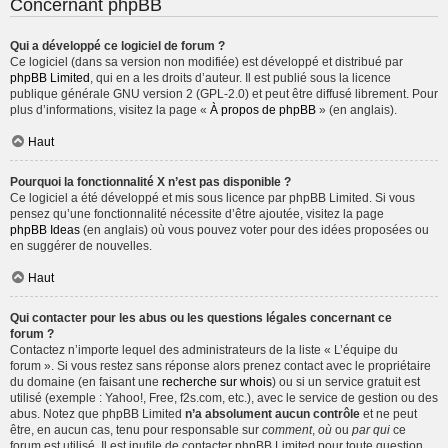
Concernant phpBB
Qui a développé ce logiciel de forum ?
Ce logiciel (dans sa version non modifiée) est développé et distribué par
phpBB Limited
, qui en a les droits d’auteur. Il est publié sous la licence
publique générale GNU version 2 (GPL-2.0) et peut être diffusé librement. Pour
plus d’informations, visitez la page «
À propos de phpBB
» (en anglais).
Haut
Pourquoi la fonctionnalité X n’est pas disponible ?
Ce logiciel a été développé et mis sous licence par phpBB Limited. Si vous
pensez qu’une fonctionnalité nécessite d’être ajoutée, visitez la page
phpBB Ideas
(en anglais) où vous pouvez voter pour des idées proposées ou
en suggérer de nouvelles.
Haut
Qui contacter pour les abus ou les questions légales concernant ce
forum ?
Contactez n’importe lequel des administrateurs de la liste « L’équipe du
forum ». Si vous restez sans réponse alors prenez contact avec le propriétaire
du domaine (en faisant une
recherche sur whois
) ou si un service gratuit est
utilisé (exemple : Yahoo!, Free, f2s.com, etc.), avec le service de gestion ou des
abus. Notez que phpBB Limited
n’a absolument aucun contrôle
et ne peut
être, en aucun cas, tenu pour responsable sur
comment
,
où
ou
par qui
ce
forum est utilisé. Il est inutile de contacter phpBB Limited pour toute question