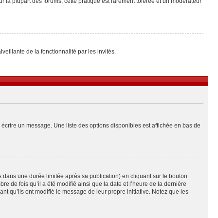
ur la plupart des forums, cette pratique est rarement tolérée et un modérateur
eillante de la fonctionnalité par les invités.
 écrire un message. Une liste des options disponibles est affichée en bas de
ans une durée limitée après sa publication) en cliquant sur le bouton
de fois qu’il a été modifié ainsi que la date et l’heure de la dernière
t qu’ils ont modifié le message de leur propre initiative. Notez que les