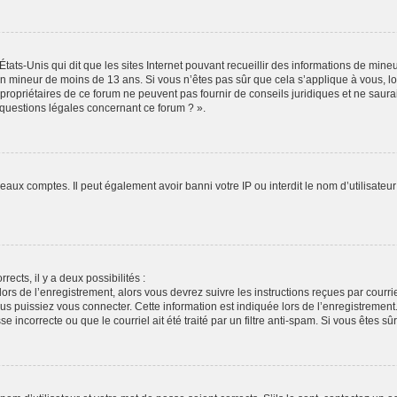
États-Unis qui dit que les sites Internet pouvant recueillir des informations de min
r un mineur de moins de 13 ans. Si vous n’êtes pas sûr que cela s’applique à vous, l
propriétaires de ce forum ne peuvent pas fournir de conseils juridiques et ne saura
 questions légales concernant ce forum ? ».
veaux comptes. Il peut également avoir banni votre IP ou interdit le nom d’utilisate
rects, il y a deux possibilités :
lors de l’enregistrement, alors vous devrez suivre les instructions reçues par cour
puissiez vous connecter. Cette information est indiquée lors de l’enregistrement. S
 incorrecte ou que le courriel ait été traité par un filtre anti-spam. Si vous êtes sû