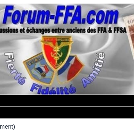
mment)