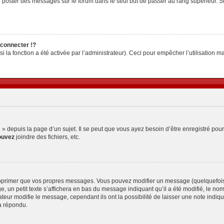
z de poster des messages sur le forum dans le seul but de passer au rang supérieur. S
.
connecter !?
la fonction a été activée par l’administrateur). Ceci pour empêcher l’utilisation malv
depuis la page d’un sujet. Il se peut que vous ayez besoin d’être enregistré pour
ouvez
joindre des fichiers, etc.
pprimer que vos propres messages. Vous pouvez modifier un message (quelquefois d
petit texte s’affichera en bas du message indiquant qu’il a été modifié, le nombre 
ur modifie le message, cependant ils ont la possibilité de laisser une note indiquan
a répondu.