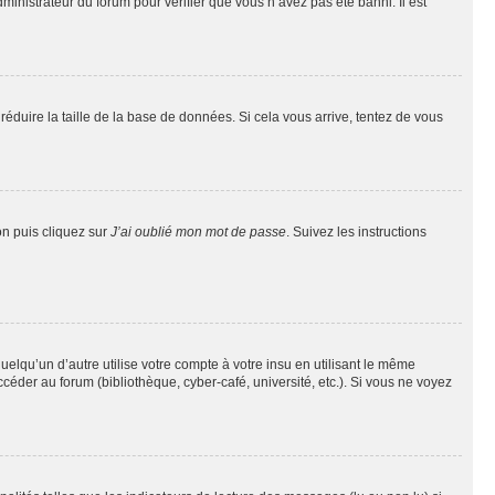
dministrateur du forum pour vérifier que vous n’avez pas été banni. Il est
réduire la taille de la base de données. Si cela vous arrive, tentez de vous
on puis cliquez sur
J’ai oublié mon mot de passe
. Suivez les instructions
qu’un d’autre utilise votre compte à votre insu en utilisant le même
éder au forum (bibliothèque, cyber-café, université, etc.). Si vous ne voyez