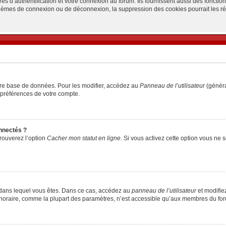
d’authentification et votre connexion au forum. Ils fournissent aussi des fonctionn
oblèmes de connexion ou de déconnexion, la suppression des cookies pourrait les r
tre base de données. Pour les modifier, accédez au
Panneau de l’utilisateur
(généra
 préférences de votre compte.
nnectés ?
trouverez l’option
Cacher mon statut en ligne
. Si vous activez cette option vous ne
lui dans lequel vous êtes. Dans ce cas, accédez au
panneau de l’utilisateur
et modifiez
 horaire, comme la plupart des paramètres, n’est accessible qu’aux membres du foru