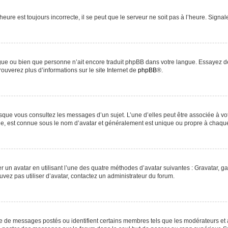
heure est toujours incorrecte, il se peut que le serveur ne soit pas à l’heure. Signa
langue ou bien que personne n’ait encore traduit phpBB dans votre langue. Essayez d
rouverez plus d’informations sur le site Internet de
phpBB
®.
orsque vous consultez les messages d’un sujet. L’une d’elles peut être associée à v
nde, est connue sous le nom d’avatar et généralement est unique ou propre à chaq
r un avatar en utilisant l’une des quatre méthodes d’avatar suivantes : Gravatar, ga
uvez pas utiliser d’avatar, contactez un administrateur du forum.
re de messages postés ou identifient certains membres tels que les modérateurs et