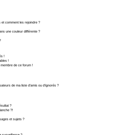
rs et comment les rejoindre ?
ns une couleur différente ?
?
s !
bles !
un membre de ce forum !
sateurs de ma liste d’amis ou d’ignorés ?
sultat ?
lanche ?!
ages et sujets ?
la surveillance ?