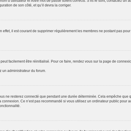
om d’utilisateur et votre mot de passe soient corrects. S’ils le sont, contactez un a
uration de son côté, et qu’il devra la corriger.
n effet, il est courant de supprimer régulièrement les membres ne postant pas pour 
peut facilement être réinitialisé. Pour ce faire, rendez vous sur la page de connexi
ez un administrateur du forum.
ous ne resterez connecté que pendant une durée déterminée. Cela empêche que quel
a connexion. Ce n’est pas recommandé si vous utilisez un ordinateur public pour acc
onctionnalité.