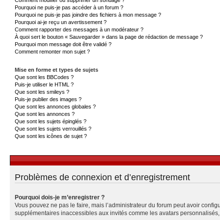
Pourquoi ne puis-je pas accéder à un forum ?
Pourquoi ne puis-je pas joindre des fichiers à mon message ?
Pourquoi ai-je reçu un avertissement ?
Comment rapporter des messages à un modérateur ?
À quoi sert le bouton « Sauvegarder » dans la page de rédaction de message ?
Pourquoi mon message doit être validé ?
Comment remonter mon sujet ?
Mise en forme et types de sujets
Que sont les BBCodes ?
Puis-je utiliser le HTML ?
Que sont les smileys ?
Puis-je publier des images ?
Que sont les annonces globales ?
Que sont les annonces ?
Que sont les sujets épinglés ?
Que sont les sujets verrouillés ?
Que sont les icônes de sujet ?
Problèmes de connexion et d’enregistrement
Pourquoi dois-je m’enregistrer ?
Vous pouvez ne pas le faire, mais l’administrateur du forum peut avoir configu
supplémentaires inaccessibles aux invités comme les avatars personnalisés, l