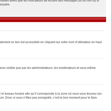
alités telles que les indicateurs de lecture des messages (lu ou non lu) si
ésoudre.
lement ce lien est accessible en cliquant sur votre nom d’utilisateur en haut
 serez visible que par les administrateurs, les modérateurs et vous-même.
 le fuseau horaire afin qu’il corresponde à la zone où vous vous trouvez (ex :
m. Donc si vous n’êtes pas enregistré, c’est le bon moment pour le faire.