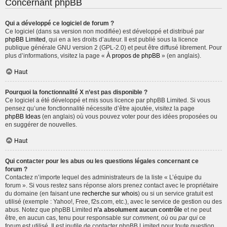
Concernant phpBB
Qui a développé ce logiciel de forum ?
Ce logiciel (dans sa version non modifiée) est développé et distribué par
phpBB Limited
, qui en a les droits d’auteur. Il est publié sous la licence
publique générale GNU version 2 (GPL-2.0) et peut être diffusé librement. Pour
plus d’informations, visitez la page «
À propos de phpBB
» (en anglais).
Haut
Pourquoi la fonctionnalité X n’est pas disponible ?
Ce logiciel a été développé et mis sous licence par phpBB Limited. Si vous
pensez qu’une fonctionnalité nécessite d’être ajoutée, visitez la page
phpBB Ideas
(en anglais) où vous pouvez voter pour des idées proposées ou
en suggérer de nouvelles.
Haut
Qui contacter pour les abus ou les questions légales concernant ce
forum ?
Contactez n’importe lequel des administrateurs de la liste « L’équipe du
forum ». Si vous restez sans réponse alors prenez contact avec le propriétaire
du domaine (en faisant une
recherche sur whois
) ou si un service gratuit est
utilisé (exemple : Yahoo!, Free, f2s.com, etc.), avec le service de gestion ou des
abus. Notez que phpBB Limited
n’a absolument aucun contrôle
et ne peut
être, en aucun cas, tenu pour responsable sur
comment
,
où
ou
par qui
ce
forum est utilisé. Il est inutile de contacter phpBB Limited pour toute question