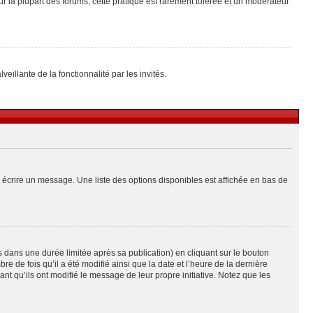
ur la plupart des forums, cette pratique est rarement tolérée et un modérateur
eillante de la fonctionnalité par les invités.
 écrire un message. Une liste des options disponibles est affichée en bas de
ans une durée limitée après sa publication) en cliquant sur le bouton
de fois qu’il a été modifié ainsi que la date et l’heure de la dernière
t qu’ils ont modifié le message de leur propre initiative. Notez que les