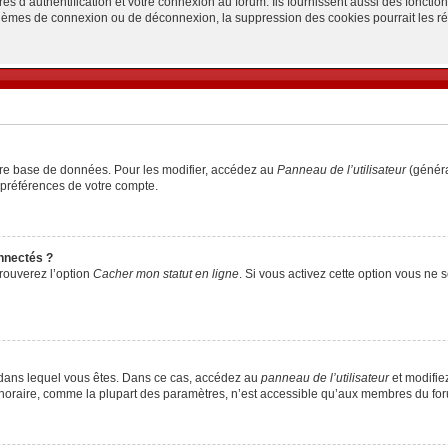
d’authentification et votre connexion au forum. Ils fournissent aussi des fonctionn
oblèmes de connexion ou de déconnexion, la suppression des cookies pourrait les r
tre base de données. Pour les modifier, accédez au
Panneau de l’utilisateur
(généra
 préférences de votre compte.
nnectés ?
trouverez l’option
Cacher mon statut en ligne
. Si vous activez cette option vous ne
lui dans lequel vous êtes. Dans ce cas, accédez au
panneau de l’utilisateur
et modifiez
 horaire, comme la plupart des paramètres, n’est accessible qu’aux membres du foru