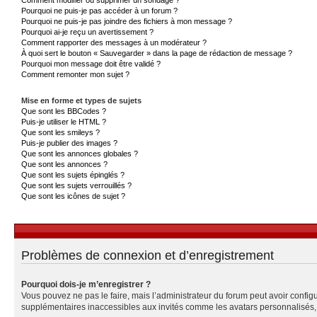
Pourquoi ne puis-je pas accéder à un forum ?
Pourquoi ne puis-je pas joindre des fichiers à mon message ?
Pourquoi ai-je reçu un avertissement ?
Comment rapporter des messages à un modérateur ?
À quoi sert le bouton « Sauvegarder » dans la page de rédaction de message ?
Pourquoi mon message doit être validé ?
Comment remonter mon sujet ?
Mise en forme et types de sujets
Que sont les BBCodes ?
Puis-je utiliser le HTML ?
Que sont les smileys ?
Puis-je publier des images ?
Que sont les annonces globales ?
Que sont les annonces ?
Que sont les sujets épinglés ?
Que sont les sujets verrouillés ?
Que sont les icônes de sujet ?
Problèmes de connexion et d’enregistrement
Pourquoi dois-je m’enregistrer ?
Vous pouvez ne pas le faire, mais l’administrateur du forum peut avoir configu
supplémentaires inaccessibles aux invités comme les avatars personnalisés, l