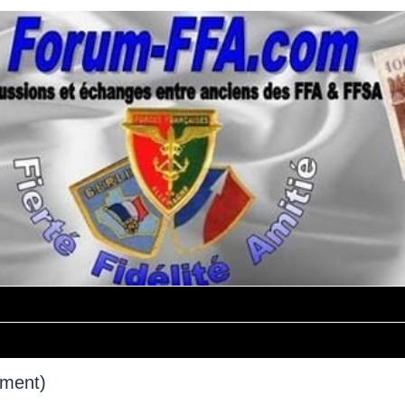
mment)