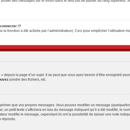
z de poster des messages sur le forum dans le seul but de passer au rang supérieur. S
.
connecter !?
la fonction a été activée par l’administrateur). Ceci pour empêcher l’utilisation malv
depuis la page d’un sujet. Il se peut que vous ayez besoin d’être enregistré pour
ouvez
joindre des fichiers, etc.
pprimer que vos propres messages. Vous pouvez modifier un message (quelquefois d
petit texte s’affichera en bas du message indiquant qu’il a été modifié, le nombre 
ur modifie le message, cependant ils ont la possibilité de laisser une note indiquan
a répondu.