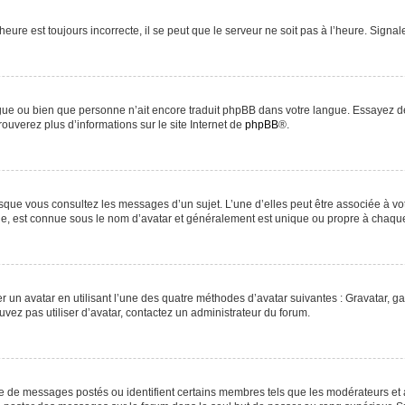
heure est toujours incorrecte, il se peut que le serveur ne soit pas à l’heure. Signa
langue ou bien que personne n’ait encore traduit phpBB dans votre langue. Essayez d
rouverez plus d’informations sur le site Internet de
phpBB
®.
orsque vous consultez les messages d’un sujet. L’une d’elles peut être associée à v
nde, est connue sous le nom d’avatar et généralement est unique ou propre à chaq
r un avatar en utilisant l’une des quatre méthodes d’avatar suivantes : Gravatar, ga
uvez pas utiliser d’avatar, contactez un administrateur du forum.
re de messages postés ou identifient certains membres tels que les modérateurs et