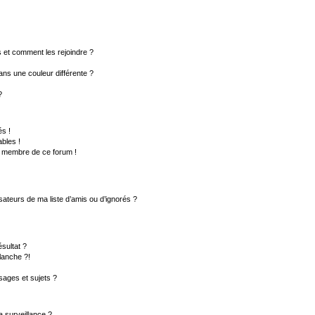
rs et comment les rejoindre ?
ns une couleur différente ?
?
s !
bles !
un membre de ce forum !
sateurs de ma liste d’amis ou d’ignorés ?
sultat ?
lanche ?!
ages et sujets ?
la surveillance ?