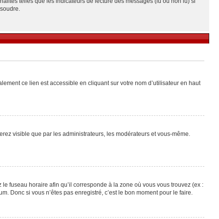
alités telles que les indicateurs de lecture des messages (lu ou non lu) si
ésoudre.
lement ce lien est accessible en cliquant sur votre nom d’utilisateur en haut
 serez visible que par les administrateurs, les modérateurs et vous-même.
 le fuseau horaire afin qu’il corresponde à la zone où vous vous trouvez (ex :
m. Donc si vous n’êtes pas enregistré, c’est le bon moment pour le faire.