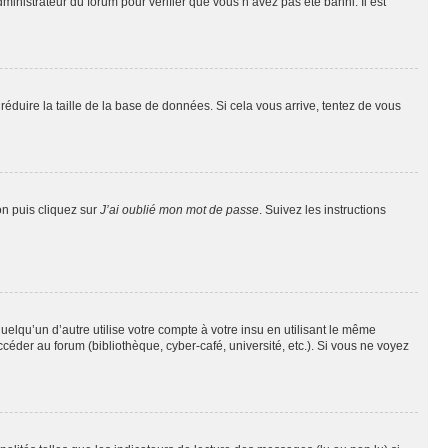
dministrateur du forum pour vérifier que vous n’avez pas été banni. Il est
réduire la taille de la base de données. Si cela vous arrive, tentez de vous
on puis cliquez sur
J’ai oublié mon mot de passe
. Suivez les instructions
qu’un d’autre utilise votre compte à votre insu en utilisant le même
éder au forum (bibliothèque, cyber-café, université, etc.). Si vous ne voyez