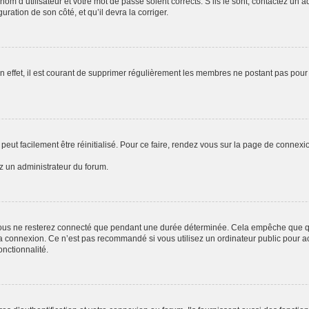
om d’utilisateur et votre mot de passe soient corrects. S’ils le sont, contactez un a
uration de son côté, et qu’il devra la corriger.
n effet, il est courant de supprimer régulièrement les membres ne postant pas pour 
peut facilement être réinitialisé. Pour ce faire, rendez vous sur la page de connexi
ez un administrateur du forum.
ous ne resterez connecté que pendant une durée déterminée. Cela empêche que quel
a connexion. Ce n’est pas recommandé si vous utilisez un ordinateur public pour acc
onctionnalité.