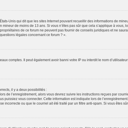
États-Unis qui dit que les sites Internet pouvant recueillir des informations de min
r un mineur de moins de 13 ans. Si vous n’êtes pas sûr que cela s’applique à vous, l
propriétaires de ce forum ne peuvent pas fournir de conseils juridiques et ne saura
 questions légales concernant ce forum ? ».
veaux comptes. Il peut également avoir banni votre IP ou interdit le nom d’utilisate
rects, il y a deux possibilités :
lors de l’enregistrement, alors vous devrez suivre les instructions reçues par cour
puissiez vous connecter. Cette information est indiquée lors de l’enregistrement. S
 incorrecte ou que le courriel ait été traité par un filtre anti-spam. Si vous êtes sû