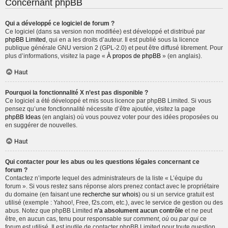
Concernant phpBB
Qui a développé ce logiciel de forum ?
Ce logiciel (dans sa version non modifiée) est développé et distribué par
phpBB Limited
, qui en a les droits d’auteur. Il est publié sous la licence
publique générale GNU version 2 (GPL-2.0) et peut être diffusé librement. Pour
plus d’informations, visitez la page «
À propos de phpBB
» (en anglais).
Haut
Pourquoi la fonctionnalité X n’est pas disponible ?
Ce logiciel a été développé et mis sous licence par phpBB Limited. Si vous
pensez qu’une fonctionnalité nécessite d’être ajoutée, visitez la page
phpBB Ideas
(en anglais) où vous pouvez voter pour des idées proposées ou
en suggérer de nouvelles.
Haut
Qui contacter pour les abus ou les questions légales concernant ce
forum ?
Contactez n’importe lequel des administrateurs de la liste « L’équipe du
forum ». Si vous restez sans réponse alors prenez contact avec le propriétaire
du domaine (en faisant une
recherche sur whois
) ou si un service gratuit est
utilisé (exemple : Yahoo!, Free, f2s.com, etc.), avec le service de gestion ou des
abus. Notez que phpBB Limited
n’a absolument aucun contrôle
et ne peut
être, en aucun cas, tenu pour responsable sur
comment
,
où
ou
par qui
ce
forum est utilisé. Il est inutile de contacter phpBB Limited pour toute question