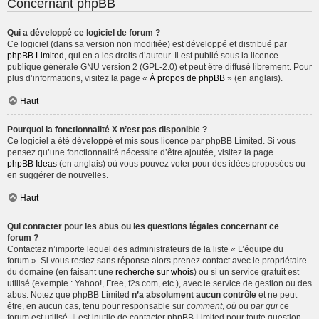
Concernant phpBB
Qui a développé ce logiciel de forum ?
Ce logiciel (dans sa version non modifiée) est développé et distribué par
phpBB Limited
, qui en a les droits d’auteur. Il est publié sous la licence
publique générale GNU version 2 (GPL-2.0) et peut être diffusé librement. Pour
plus d’informations, visitez la page «
À propos de phpBB
» (en anglais).
Haut
Pourquoi la fonctionnalité X n’est pas disponible ?
Ce logiciel a été développé et mis sous licence par phpBB Limited. Si vous
pensez qu’une fonctionnalité nécessite d’être ajoutée, visitez la page
phpBB Ideas
(en anglais) où vous pouvez voter pour des idées proposées ou
en suggérer de nouvelles.
Haut
Qui contacter pour les abus ou les questions légales concernant ce
forum ?
Contactez n’importe lequel des administrateurs de la liste « L’équipe du
forum ». Si vous restez sans réponse alors prenez contact avec le propriétaire
du domaine (en faisant une
recherche sur whois
) ou si un service gratuit est
utilisé (exemple : Yahoo!, Free, f2s.com, etc.), avec le service de gestion ou des
abus. Notez que phpBB Limited
n’a absolument aucun contrôle
et ne peut
être, en aucun cas, tenu pour responsable sur
comment
,
où
ou
par qui
ce
forum est utilisé. Il est inutile de contacter phpBB Limited pour toute question