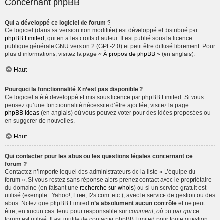
Concernant phpBB
Qui a développé ce logiciel de forum ?
Ce logiciel (dans sa version non modifiée) est développé et distribué par
phpBB Limited
, qui en a les droits d’auteur. Il est publié sous la licence
publique générale GNU version 2 (GPL-2.0) et peut être diffusé librement. Pour
plus d’informations, visitez la page «
À propos de phpBB
» (en anglais).
Haut
Pourquoi la fonctionnalité X n’est pas disponible ?
Ce logiciel a été développé et mis sous licence par phpBB Limited. Si vous
pensez qu’une fonctionnalité nécessite d’être ajoutée, visitez la page
phpBB Ideas
(en anglais) où vous pouvez voter pour des idées proposées ou
en suggérer de nouvelles.
Haut
Qui contacter pour les abus ou les questions légales concernant ce
forum ?
Contactez n’importe lequel des administrateurs de la liste « L’équipe du
forum ». Si vous restez sans réponse alors prenez contact avec le propriétaire
du domaine (en faisant une
recherche sur whois
) ou si un service gratuit est
utilisé (exemple : Yahoo!, Free, f2s.com, etc.), avec le service de gestion ou des
abus. Notez que phpBB Limited
n’a absolument aucun contrôle
et ne peut
être, en aucun cas, tenu pour responsable sur
comment
,
où
ou
par qui
ce
forum est utilisé. Il est inutile de contacter phpBB Limited pour toute question