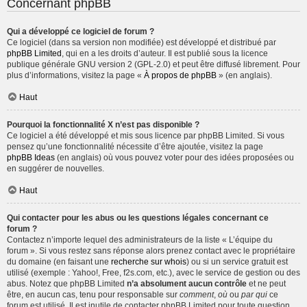
Concernant phpBB
Qui a développé ce logiciel de forum ?
Ce logiciel (dans sa version non modifiée) est développé et distribué par
phpBB Limited
, qui en a les droits d’auteur. Il est publié sous la licence
publique générale GNU version 2 (GPL-2.0) et peut être diffusé librement. Pour
plus d’informations, visitez la page «
À propos de phpBB
» (en anglais).
Haut
Pourquoi la fonctionnalité X n’est pas disponible ?
Ce logiciel a été développé et mis sous licence par phpBB Limited. Si vous
pensez qu’une fonctionnalité nécessite d’être ajoutée, visitez la page
phpBB Ideas
(en anglais) où vous pouvez voter pour des idées proposées ou
en suggérer de nouvelles.
Haut
Qui contacter pour les abus ou les questions légales concernant ce
forum ?
Contactez n’importe lequel des administrateurs de la liste « L’équipe du
forum ». Si vous restez sans réponse alors prenez contact avec le propriétaire
du domaine (en faisant une
recherche sur whois
) ou si un service gratuit est
utilisé (exemple : Yahoo!, Free, f2s.com, etc.), avec le service de gestion ou des
abus. Notez que phpBB Limited
n’a absolument aucun contrôle
et ne peut
être, en aucun cas, tenu pour responsable sur
comment
,
où
ou
par qui
ce
forum est utilisé. Il est inutile de contacter phpBB Limited pour toute question