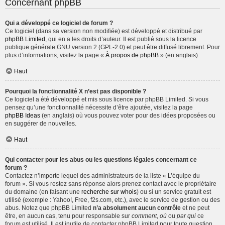
Concernant phpBB
Qui a développé ce logiciel de forum ?
Ce logiciel (dans sa version non modifiée) est développé et distribué par
phpBB Limited
, qui en a les droits d’auteur. Il est publié sous la licence
publique générale GNU version 2 (GPL-2.0) et peut être diffusé librement. Pour
plus d’informations, visitez la page «
À propos de phpBB
» (en anglais).
Haut
Pourquoi la fonctionnalité X n’est pas disponible ?
Ce logiciel a été développé et mis sous licence par phpBB Limited. Si vous
pensez qu’une fonctionnalité nécessite d’être ajoutée, visitez la page
phpBB Ideas
(en anglais) où vous pouvez voter pour des idées proposées ou
en suggérer de nouvelles.
Haut
Qui contacter pour les abus ou les questions légales concernant ce
forum ?
Contactez n’importe lequel des administrateurs de la liste « L’équipe du
forum ». Si vous restez sans réponse alors prenez contact avec le propriétaire
du domaine (en faisant une
recherche sur whois
) ou si un service gratuit est
utilisé (exemple : Yahoo!, Free, f2s.com, etc.), avec le service de gestion ou des
abus. Notez que phpBB Limited
n’a absolument aucun contrôle
et ne peut
être, en aucun cas, tenu pour responsable sur
comment
,
où
ou
par qui
ce
forum est utilisé. Il est inutile de contacter phpBB Limited pour toute question