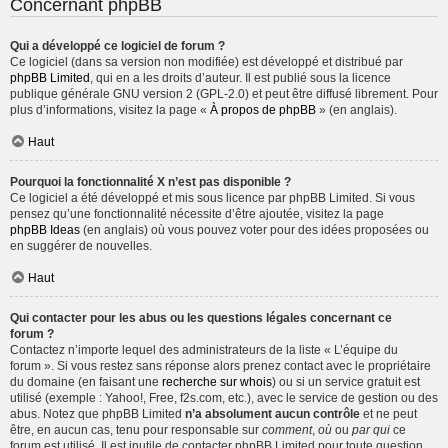
Concernant phpBB
Qui a développé ce logiciel de forum ?
Ce logiciel (dans sa version non modifiée) est développé et distribué par
phpBB Limited
, qui en a les droits d’auteur. Il est publié sous la licence
publique générale GNU version 2 (GPL-2.0) et peut être diffusé librement. Pour
plus d’informations, visitez la page «
À propos de phpBB
» (en anglais).
Haut
Pourquoi la fonctionnalité X n’est pas disponible ?
Ce logiciel a été développé et mis sous licence par phpBB Limited. Si vous
pensez qu’une fonctionnalité nécessite d’être ajoutée, visitez la page
phpBB Ideas
(en anglais) où vous pouvez voter pour des idées proposées ou
en suggérer de nouvelles.
Haut
Qui contacter pour les abus ou les questions légales concernant ce
forum ?
Contactez n’importe lequel des administrateurs de la liste « L’équipe du
forum ». Si vous restez sans réponse alors prenez contact avec le propriétaire
du domaine (en faisant une
recherche sur whois
) ou si un service gratuit est
utilisé (exemple : Yahoo!, Free, f2s.com, etc.), avec le service de gestion ou des
abus. Notez que phpBB Limited
n’a absolument aucun contrôle
et ne peut
être, en aucun cas, tenu pour responsable sur
comment
,
où
ou
par qui
ce
forum est utilisé. Il est inutile de contacter phpBB Limited pour toute question