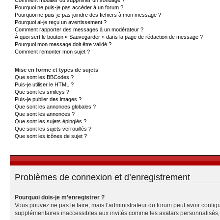
Pourquoi ne puis-je pas accéder à un forum ?
Pourquoi ne puis-je pas joindre des fichiers à mon message ?
Pourquoi ai-je reçu un avertissement ?
Comment rapporter des messages à un modérateur ?
À quoi sert le bouton « Sauvegarder » dans la page de rédaction de message ?
Pourquoi mon message doit être validé ?
Comment remonter mon sujet ?
Mise en forme et types de sujets
Que sont les BBCodes ?
Puis-je utiliser le HTML ?
Que sont les smileys ?
Puis-je publier des images ?
Que sont les annonces globales ?
Que sont les annonces ?
Que sont les sujets épinglés ?
Que sont les sujets verrouillés ?
Que sont les icônes de sujet ?
Problèmes de connexion et d’enregistrement
Pourquoi dois-je m’enregistrer ?
Vous pouvez ne pas le faire, mais l’administrateur du forum peut avoir configu
supplémentaires inaccessibles aux invités comme les avatars personnalisés, l