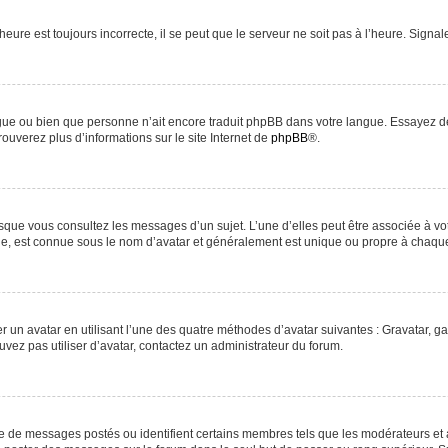
heure est toujours incorrecte, il se peut que le serveur ne soit pas à l’heure. Signa
langue ou bien que personne n’ait encore traduit phpBB dans votre langue. Essayez d
rouverez plus d’informations sur le site Internet de
phpBB
®.
orsque vous consultez les messages d’un sujet. L’une d’elles peut être associée à v
nde, est connue sous le nom d’avatar et généralement est unique ou propre à chaq
r un avatar en utilisant l’une des quatre méthodes d’avatar suivantes : Gravatar, ga
uvez pas utiliser d’avatar, contactez un administrateur du forum.
re de messages postés ou identifient certains membres tels que les modérateurs et