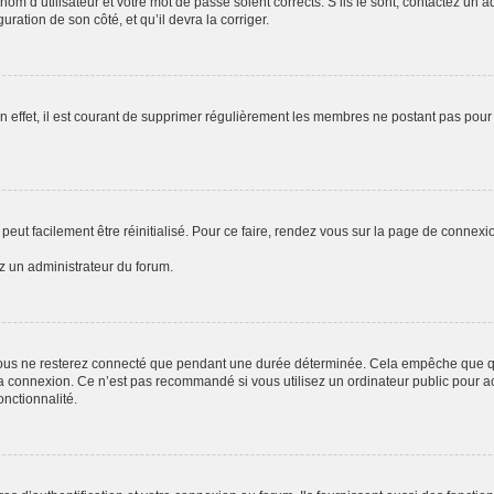
om d’utilisateur et votre mot de passe soient corrects. S’ils le sont, contactez un a
uration de son côté, et qu’il devra la corriger.
n effet, il est courant de supprimer régulièrement les membres ne postant pas pour 
peut facilement être réinitialisé. Pour ce faire, rendez vous sur la page de connexi
ez un administrateur du forum.
ous ne resterez connecté que pendant une durée déterminée. Cela empêche que quel
a connexion. Ce n’est pas recommandé si vous utilisez un ordinateur public pour acc
onctionnalité.