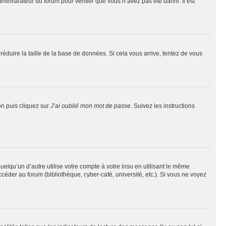
dministrateur du forum pour vérifier que vous n’avez pas été banni. Il est
réduire la taille de la base de données. Si cela vous arrive, tentez de vous
on puis cliquez sur
J’ai oublié mon mot de passe
. Suivez les instructions
qu’un d’autre utilise votre compte à votre insu en utilisant le même
éder au forum (bibliothèque, cyber-café, université, etc.). Si vous ne voyez