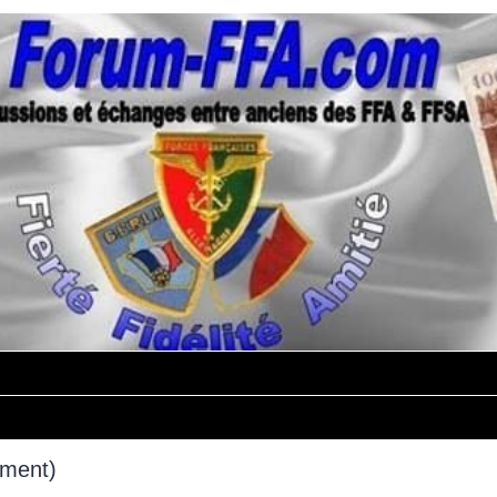
mment)