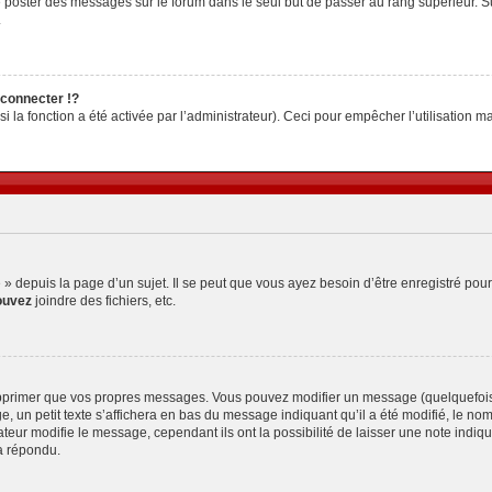
z de poster des messages sur le forum dans le seul but de passer au rang supérieur. S
.
connecter !?
la fonction a été activée par l’administrateur). Ceci pour empêcher l’utilisation malv
depuis la page d’un sujet. Il se peut que vous ayez besoin d’être enregistré pour
ouvez
joindre des fichiers, etc.
pprimer que vos propres messages. Vous pouvez modifier un message (quelquefois d
petit texte s’affichera en bas du message indiquant qu’il a été modifié, le nombre 
ur modifie le message, cependant ils ont la possibilité de laisser une note indiquan
a répondu.