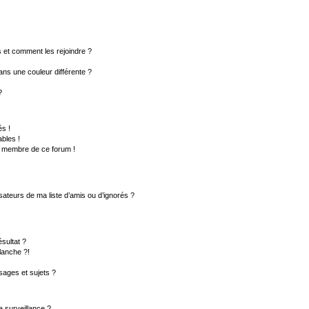
rs et comment les rejoindre ?
ns une couleur différente ?
?
s !
bles !
un membre de ce forum !
sateurs de ma liste d’amis ou d’ignorés ?
sultat ?
lanche ?!
ages et sujets ?
la surveillance ?