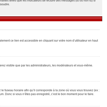
alités telles que les indicateurs de lecture des messages (lu ou non lu) si
ésoudre.
lement ce lien est accessible en cliquant sur votre nom d’utilisateur en haut
 serez visible que par les administrateurs, les modérateurs et vous-même.
 le fuseau horaire afin qu’il corresponde à la zone où vous vous trouvez (ex :
m. Donc si vous n’êtes pas enregistré, c’est le bon moment pour le faire.