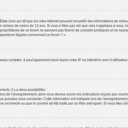
États-Unis qui dit que les sites Internet pouvant recueillir des informations de min
r un mineur de moins de 13 ans. Si vous n’êtes pas sûr que cela s’applique à vous, l
propriétaires de ce forum ne peuvent pas fournir de conseils juridiques et ne saura
 questions légales concernant ce forum ? ».
veaux comptes. Il peut également avoir banni votre IP ou interdit le nom d’utilisate
rects, il y a deux possibilités :
lors de l’enregistrement, alors vous devrez suivre les instructions reçues par cour
puissiez vous connecter. Cette information est indiquée lors de l’enregistrement. S
 incorrecte ou que le courriel ait été traité par un filtre anti-spam. Si vous êtes sû