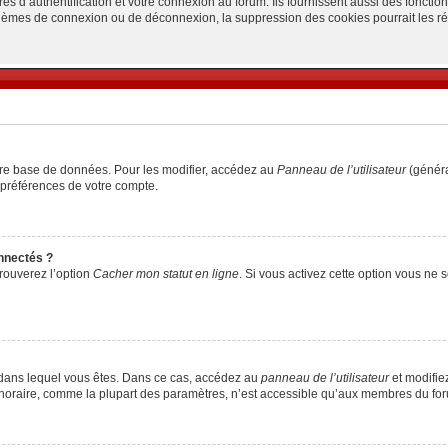
d’authentification et votre connexion au forum. Ils fournissent aussi des fonctionn
oblèmes de connexion ou de déconnexion, la suppression des cookies pourrait les r
tre base de données. Pour les modifier, accédez au
Panneau de l’utilisateur
(généra
 préférences de votre compte.
nnectés ?
trouverez l’option
Cacher mon statut en ligne
. Si vous activez cette option vous ne
lui dans lequel vous êtes. Dans ce cas, accédez au
panneau de l’utilisateur
et modifiez
 horaire, comme la plupart des paramètres, n’est accessible qu’aux membres du foru