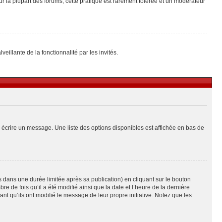
ur la plupart des forums, cette pratique est rarement tolérée et un modérateur
eillante de la fonctionnalité par les invités.
 écrire un message. Une liste des options disponibles est affichée en bas de
ans une durée limitée après sa publication) en cliquant sur le bouton
de fois qu’il a été modifié ainsi que la date et l’heure de la dernière
t qu’ils ont modifié le message de leur propre initiative. Notez que les