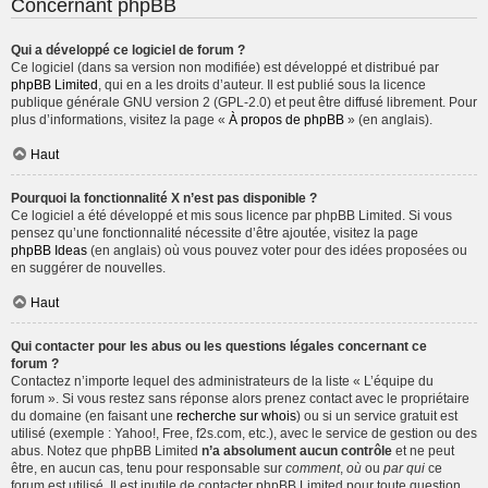
Concernant phpBB
Qui a développé ce logiciel de forum ?
Ce logiciel (dans sa version non modifiée) est développé et distribué par
phpBB Limited
, qui en a les droits d’auteur. Il est publié sous la licence
publique générale GNU version 2 (GPL-2.0) et peut être diffusé librement. Pour
plus d’informations, visitez la page «
À propos de phpBB
» (en anglais).
Haut
Pourquoi la fonctionnalité X n’est pas disponible ?
Ce logiciel a été développé et mis sous licence par phpBB Limited. Si vous
pensez qu’une fonctionnalité nécessite d’être ajoutée, visitez la page
phpBB Ideas
(en anglais) où vous pouvez voter pour des idées proposées ou
en suggérer de nouvelles.
Haut
Qui contacter pour les abus ou les questions légales concernant ce
forum ?
Contactez n’importe lequel des administrateurs de la liste « L’équipe du
forum ». Si vous restez sans réponse alors prenez contact avec le propriétaire
du domaine (en faisant une
recherche sur whois
) ou si un service gratuit est
utilisé (exemple : Yahoo!, Free, f2s.com, etc.), avec le service de gestion ou des
abus. Notez que phpBB Limited
n’a absolument aucun contrôle
et ne peut
être, en aucun cas, tenu pour responsable sur
comment
,
où
ou
par qui
ce
forum est utilisé. Il est inutile de contacter phpBB Limited pour toute question