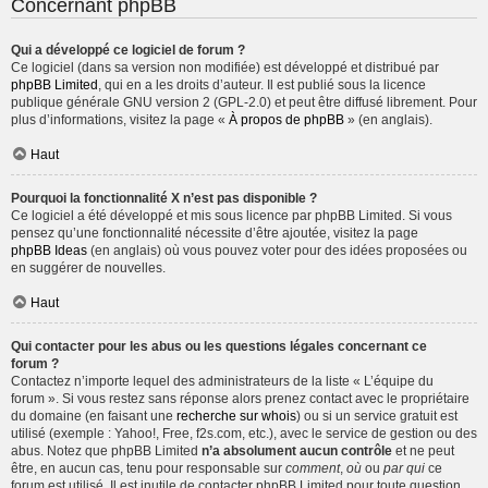
Concernant phpBB
Qui a développé ce logiciel de forum ?
Ce logiciel (dans sa version non modifiée) est développé et distribué par
phpBB Limited
, qui en a les droits d’auteur. Il est publié sous la licence
publique générale GNU version 2 (GPL-2.0) et peut être diffusé librement. Pour
plus d’informations, visitez la page «
À propos de phpBB
» (en anglais).
Haut
Pourquoi la fonctionnalité X n’est pas disponible ?
Ce logiciel a été développé et mis sous licence par phpBB Limited. Si vous
pensez qu’une fonctionnalité nécessite d’être ajoutée, visitez la page
phpBB Ideas
(en anglais) où vous pouvez voter pour des idées proposées ou
en suggérer de nouvelles.
Haut
Qui contacter pour les abus ou les questions légales concernant ce
forum ?
Contactez n’importe lequel des administrateurs de la liste « L’équipe du
forum ». Si vous restez sans réponse alors prenez contact avec le propriétaire
du domaine (en faisant une
recherche sur whois
) ou si un service gratuit est
utilisé (exemple : Yahoo!, Free, f2s.com, etc.), avec le service de gestion ou des
abus. Notez que phpBB Limited
n’a absolument aucun contrôle
et ne peut
être, en aucun cas, tenu pour responsable sur
comment
,
où
ou
par qui
ce
forum est utilisé. Il est inutile de contacter phpBB Limited pour toute question