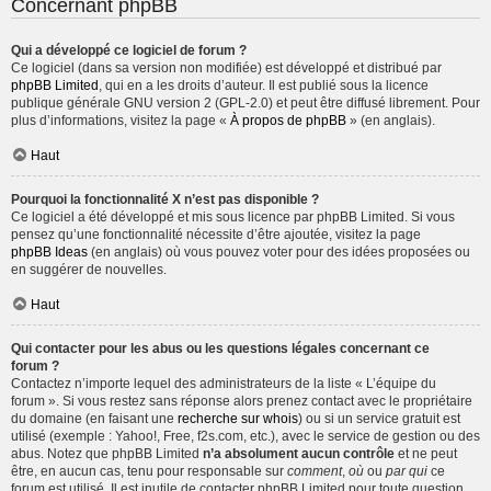
Concernant phpBB
Qui a développé ce logiciel de forum ?
Ce logiciel (dans sa version non modifiée) est développé et distribué par
phpBB Limited
, qui en a les droits d’auteur. Il est publié sous la licence
publique générale GNU version 2 (GPL-2.0) et peut être diffusé librement. Pour
plus d’informations, visitez la page «
À propos de phpBB
» (en anglais).
Haut
Pourquoi la fonctionnalité X n’est pas disponible ?
Ce logiciel a été développé et mis sous licence par phpBB Limited. Si vous
pensez qu’une fonctionnalité nécessite d’être ajoutée, visitez la page
phpBB Ideas
(en anglais) où vous pouvez voter pour des idées proposées ou
en suggérer de nouvelles.
Haut
Qui contacter pour les abus ou les questions légales concernant ce
forum ?
Contactez n’importe lequel des administrateurs de la liste « L’équipe du
forum ». Si vous restez sans réponse alors prenez contact avec le propriétaire
du domaine (en faisant une
recherche sur whois
) ou si un service gratuit est
utilisé (exemple : Yahoo!, Free, f2s.com, etc.), avec le service de gestion ou des
abus. Notez que phpBB Limited
n’a absolument aucun contrôle
et ne peut
être, en aucun cas, tenu pour responsable sur
comment
,
où
ou
par qui
ce
forum est utilisé. Il est inutile de contacter phpBB Limited pour toute question