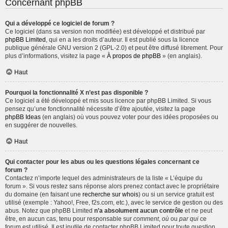
Concernant phpBB
Qui a développé ce logiciel de forum ?
Ce logiciel (dans sa version non modifiée) est développé et distribué par
phpBB Limited
, qui en a les droits d’auteur. Il est publié sous la licence
publique générale GNU version 2 (GPL-2.0) et peut être diffusé librement. Pour
plus d’informations, visitez la page «
À propos de phpBB
» (en anglais).
Haut
Pourquoi la fonctionnalité X n’est pas disponible ?
Ce logiciel a été développé et mis sous licence par phpBB Limited. Si vous
pensez qu’une fonctionnalité nécessite d’être ajoutée, visitez la page
phpBB Ideas
(en anglais) où vous pouvez voter pour des idées proposées ou
en suggérer de nouvelles.
Haut
Qui contacter pour les abus ou les questions légales concernant ce
forum ?
Contactez n’importe lequel des administrateurs de la liste « L’équipe du
forum ». Si vous restez sans réponse alors prenez contact avec le propriétaire
du domaine (en faisant une
recherche sur whois
) ou si un service gratuit est
utilisé (exemple : Yahoo!, Free, f2s.com, etc.), avec le service de gestion ou des
abus. Notez que phpBB Limited
n’a absolument aucun contrôle
et ne peut
être, en aucun cas, tenu pour responsable sur
comment
,
où
ou
par qui
ce
forum est utilisé. Il est inutile de contacter phpBB Limited pour toute question