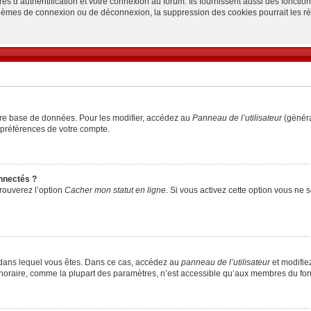
d’authentification et votre connexion au forum. Ils fournissent aussi des fonctionn
oblèmes de connexion ou de déconnexion, la suppression des cookies pourrait les r
tre base de données. Pour les modifier, accédez au
Panneau de l’utilisateur
(généra
 préférences de votre compte.
nnectés ?
trouverez l’option
Cacher mon statut en ligne
. Si vous activez cette option vous ne
lui dans lequel vous êtes. Dans ce cas, accédez au
panneau de l’utilisateur
et modifiez
 horaire, comme la plupart des paramètres, n’est accessible qu’aux membres du foru