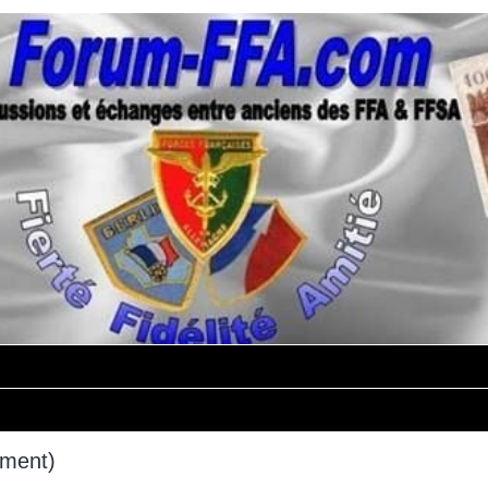
mment)