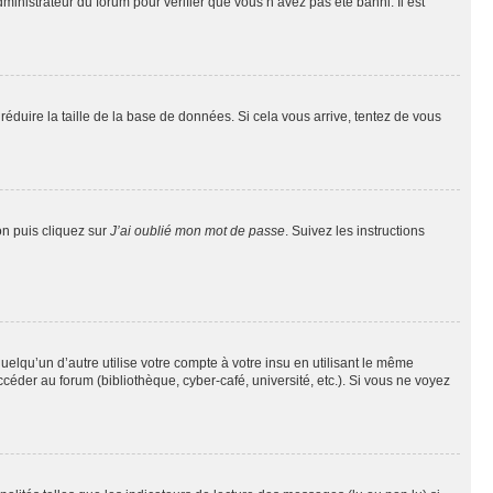
dministrateur du forum pour vérifier que vous n’avez pas été banni. Il est
réduire la taille de la base de données. Si cela vous arrive, tentez de vous
on puis cliquez sur
J’ai oublié mon mot de passe
. Suivez les instructions
qu’un d’autre utilise votre compte à votre insu en utilisant le même
éder au forum (bibliothèque, cyber-café, université, etc.). Si vous ne voyez