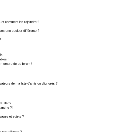
rs et comment les rejoindre ?
ns une couleur différente ?
?
s !
bles !
un membre de ce forum !
sateurs de ma liste d’amis ou d’ignorés ?
sultat ?
lanche ?!
ages et sujets ?
la surveillance ?