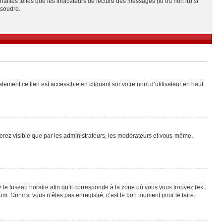
alités telles que les indicateurs de lecture des messages (lu ou non lu) si
ésoudre.
lement ce lien est accessible en cliquant sur votre nom d’utilisateur en haut
 serez visible que par les administrateurs, les modérateurs et vous-même.
 le fuseau horaire afin qu’il corresponde à la zone où vous vous trouvez (ex :
m. Donc si vous n’êtes pas enregistré, c’est le bon moment pour le faire.