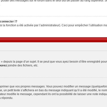
z de poster des messages sur le forum dans le seul but de passer au rang supérieur. S
.
connecter !?
la fonction a été activée par l’administrateur). Ceci pour empêcher l’utilisation malv
depuis la page d’un sujet. Il se peut que vous ayez besoin d’être enregistré pour
ouvez
joindre des fichiers, etc.
pprimer que vos propres messages. Vous pouvez modifier un message (quelquefois d
petit texte s’affichera en bas du message indiquant qu’il a été modifié, le nombre 
ur modifie le message, cependant ils ont la possibilité de laisser une note indiquan
a répondu.