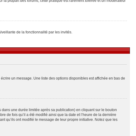
ur la plupart des forums, cette pratique est rarement tolérée et un modérateur
eillante de la fonctionnalité par les invités.
 écrire un message. Une liste des options disponibles est affichée en bas de
ans une durée limitée après sa publication) en cliquant sur le bouton
de fois qu’il a été modifié ainsi que la date et l’heure de la dernière
t qu’ils ont modifié le message de leur propre initiative. Notez que les