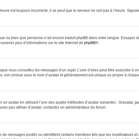
heure est toujours incorrecte, il se peut que le serveur ne soit pas à l’heure. Signa
langue ou bien que personne n’ait encore traduit phpBB dans votre langue. Essayez d
rouverez plus d’informations sur le site Internet de
phpBB
®.
orsque vous consultez les messages d’un sujet. L’une d’elles peut être associée à v
nde, est connue sous le nom d’avatar et généralement est unique ou propre à chaq
r un avatar en utilisant l’une des quatre méthodes d’avatar suivantes : Gravatar, ga
uvez pas utiliser d’avatar, contactez un administrateur du forum.
re de messages postés ou identifient certains membres tels que les modérateurs et