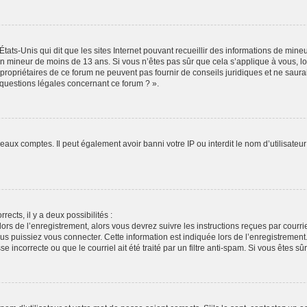
États-Unis qui dit que les sites Internet pouvant recueillir des informations de min
r un mineur de moins de 13 ans. Si vous n’êtes pas sûr que cela s’applique à vous, l
propriétaires de ce forum ne peuvent pas fournir de conseils juridiques et ne saura
 questions légales concernant ce forum ? ».
veaux comptes. Il peut également avoir banni votre IP ou interdit le nom d’utilisate
rects, il y a deux possibilités :
lors de l’enregistrement, alors vous devrez suivre les instructions reçues par cour
puissiez vous connecter. Cette information est indiquée lors de l’enregistrement. S
 incorrecte ou que le courriel ait été traité par un filtre anti-spam. Si vous êtes sû