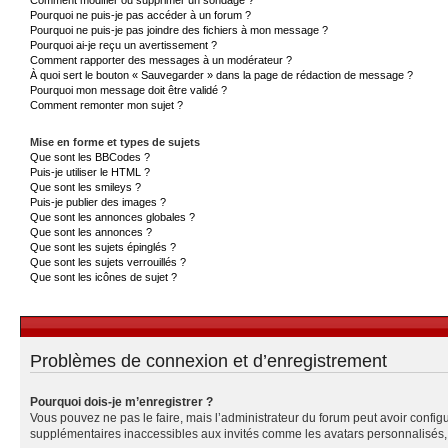
Pourquoi ne puis-je pas accéder à un forum ?
Pourquoi ne puis-je pas joindre des fichiers à mon message ?
Pourquoi ai-je reçu un avertissement ?
Comment rapporter des messages à un modérateur ?
À quoi sert le bouton « Sauvegarder » dans la page de rédaction de message ?
Pourquoi mon message doit être validé ?
Comment remonter mon sujet ?
Mise en forme et types de sujets
Que sont les BBCodes ?
Puis-je utiliser le HTML ?
Que sont les smileys ?
Puis-je publier des images ?
Que sont les annonces globales ?
Que sont les annonces ?
Que sont les sujets épinglés ?
Que sont les sujets verrouillés ?
Que sont les icônes de sujet ?
Problèmes de connexion et d’enregistrement
Pourquoi dois-je m’enregistrer ?
Vous pouvez ne pas le faire, mais l’administrateur du forum peut avoir configu
supplémentaires inaccessibles aux invités comme les avatars personnalisés, l