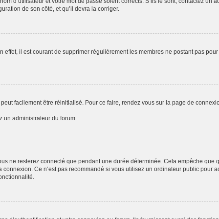
om d’utilisateur et votre mot de passe soient corrects. S’ils le sont, contactez un a
uration de son côté, et qu’il devra la corriger.
n effet, il est courant de supprimer régulièrement les membres ne postant pas pour 
peut facilement être réinitialisé. Pour ce faire, rendez vous sur la page de connexi
ez un administrateur du forum.
ous ne resterez connecté que pendant une durée déterminée. Cela empêche que quel
a connexion. Ce n’est pas recommandé si vous utilisez un ordinateur public pour acc
onctionnalité.