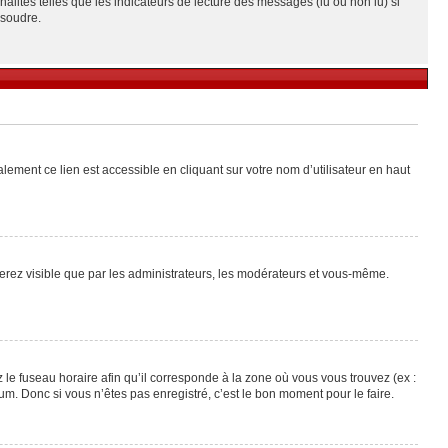
alités telles que les indicateurs de lecture des messages (lu ou non lu) si
ésoudre.
lement ce lien est accessible en cliquant sur votre nom d’utilisateur en haut
 serez visible que par les administrateurs, les modérateurs et vous-même.
 le fuseau horaire afin qu’il corresponde à la zone où vous vous trouvez (ex :
m. Donc si vous n’êtes pas enregistré, c’est le bon moment pour le faire.