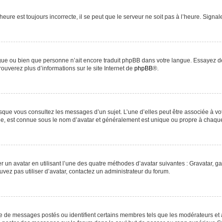
heure est toujours incorrecte, il se peut que le serveur ne soit pas à l’heure. Signa
langue ou bien que personne n’ait encore traduit phpBB dans votre langue. Essayez d
rouverez plus d’informations sur le site Internet de
phpBB
®.
orsque vous consultez les messages d’un sujet. L’une d’elles peut être associée à v
nde, est connue sous le nom d’avatar et généralement est unique ou propre à chaq
r un avatar en utilisant l’une des quatre méthodes d’avatar suivantes : Gravatar, ga
uvez pas utiliser d’avatar, contactez un administrateur du forum.
re de messages postés ou identifient certains membres tels que les modérateurs et