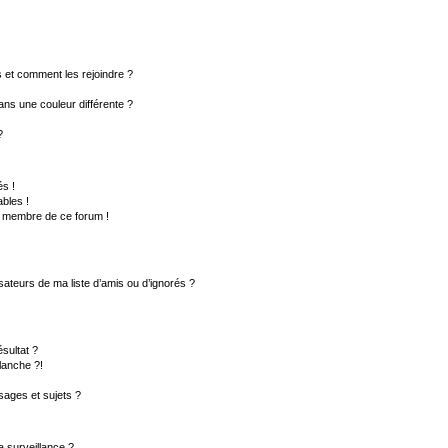
rs et comment les rejoindre ?
ns une couleur différente ?
?
s !
bles !
un membre de ce forum !
sateurs de ma liste d’amis ou d’ignorés ?
sultat ?
lanche ?!
ages et sujets ?
la surveillance ?