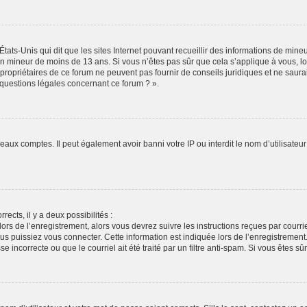
États-Unis qui dit que les sites Internet pouvant recueillir des informations de min
r un mineur de moins de 13 ans. Si vous n’êtes pas sûr que cela s’applique à vous, l
propriétaires de ce forum ne peuvent pas fournir de conseils juridiques et ne saura
 questions légales concernant ce forum ? ».
veaux comptes. Il peut également avoir banni votre IP ou interdit le nom d’utilisate
rects, il y a deux possibilités :
lors de l’enregistrement, alors vous devrez suivre les instructions reçues par cour
puissiez vous connecter. Cette information est indiquée lors de l’enregistrement. S
 incorrecte ou que le courriel ait été traité par un filtre anti-spam. Si vous êtes sû