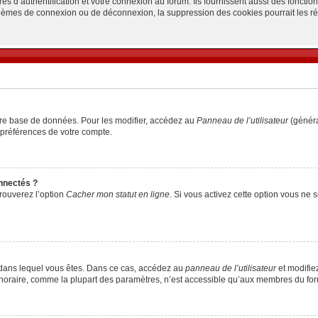
d’authentification et votre connexion au forum. Ils fournissent aussi des fonctionn
oblèmes de connexion ou de déconnexion, la suppression des cookies pourrait les r
tre base de données. Pour les modifier, accédez au
Panneau de l’utilisateur
(généra
 préférences de votre compte.
nnectés ?
trouverez l’option
Cacher mon statut en ligne
. Si vous activez cette option vous ne
lui dans lequel vous êtes. Dans ce cas, accédez au
panneau de l’utilisateur
et modifiez
 horaire, comme la plupart des paramètres, n’est accessible qu’aux membres du foru