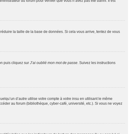
dministrateur du forum pour vérifier que vous n’avez pas été banni. Il est
réduire la taille de la base de données. Si cela vous arrive, tentez de vous
on puis cliquez sur
J’ai oublié mon mot de passe
. Suivez les instructions
qu’un d’autre utilise votre compte à votre insu en utilisant le même
éder au forum (bibliothèque, cyber-café, université, etc.). Si vous ne voyez