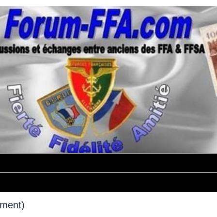
mment)