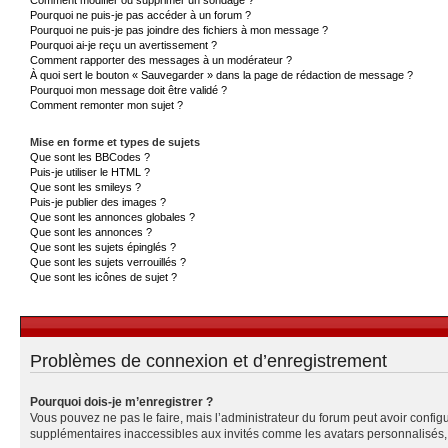
Pourquoi ne puis-je pas accéder à un forum ?
Pourquoi ne puis-je pas joindre des fichiers à mon message ?
Pourquoi ai-je reçu un avertissement ?
Comment rapporter des messages à un modérateur ?
À quoi sert le bouton « Sauvegarder » dans la page de rédaction de message ?
Pourquoi mon message doit être validé ?
Comment remonter mon sujet ?
Mise en forme et types de sujets
Que sont les BBCodes ?
Puis-je utiliser le HTML ?
Que sont les smileys ?
Puis-je publier des images ?
Que sont les annonces globales ?
Que sont les annonces ?
Que sont les sujets épinglés ?
Que sont les sujets verrouillés ?
Que sont les icônes de sujet ?
Problèmes de connexion et d’enregistrement
Pourquoi dois-je m’enregistrer ?
Vous pouvez ne pas le faire, mais l’administrateur du forum peut avoir configu
supplémentaires inaccessibles aux invités comme les avatars personnalisés, l