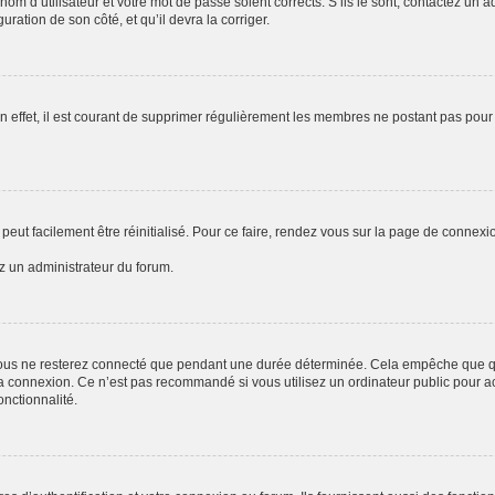
om d’utilisateur et votre mot de passe soient corrects. S’ils le sont, contactez un a
uration de son côté, et qu’il devra la corriger.
n effet, il est courant de supprimer régulièrement les membres ne postant pas pour 
peut facilement être réinitialisé. Pour ce faire, rendez vous sur la page de connexi
ez un administrateur du forum.
ous ne resterez connecté que pendant une durée déterminée. Cela empêche que quel
a connexion. Ce n’est pas recommandé si vous utilisez un ordinateur public pour acc
onctionnalité.