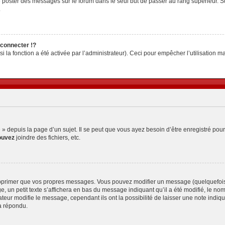
z de poster des messages sur le forum dans le seul but de passer au rang supérieur. S
.
connecter !?
la fonction a été activée par l’administrateur). Ceci pour empêcher l’utilisation malv
depuis la page d’un sujet. Il se peut que vous ayez besoin d’être enregistré pour
ouvez
joindre des fichiers, etc.
pprimer que vos propres messages. Vous pouvez modifier un message (quelquefois d
petit texte s’affichera en bas du message indiquant qu’il a été modifié, le nombre 
ur modifie le message, cependant ils ont la possibilité de laisser une note indiquan
a répondu.