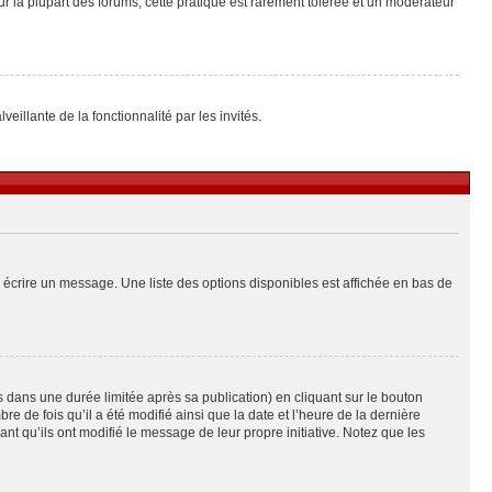
ur la plupart des forums, cette pratique est rarement tolérée et un modérateur
eillante de la fonctionnalité par les invités.
 écrire un message. Une liste des options disponibles est affichée en bas de
ans une durée limitée après sa publication) en cliquant sur le bouton
de fois qu’il a été modifié ainsi que la date et l’heure de la dernière
t qu’ils ont modifié le message de leur propre initiative. Notez que les