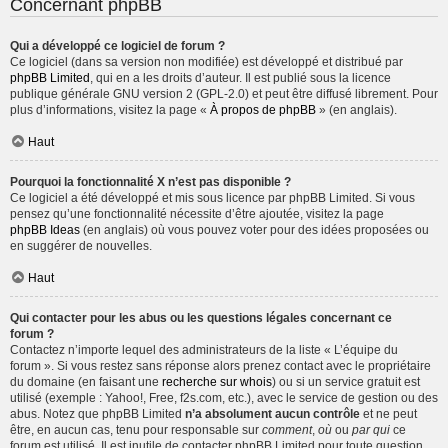
Concernant phpBB
Qui a développé ce logiciel de forum ?
Ce logiciel (dans sa version non modifiée) est développé et distribué par
phpBB Limited
, qui en a les droits d’auteur. Il est publié sous la licence
publique générale GNU version 2 (GPL-2.0) et peut être diffusé librement. Pour
plus d’informations, visitez la page «
À propos de phpBB
» (en anglais).
Haut
Pourquoi la fonctionnalité X n’est pas disponible ?
Ce logiciel a été développé et mis sous licence par phpBB Limited. Si vous
pensez qu’une fonctionnalité nécessite d’être ajoutée, visitez la page
phpBB Ideas
(en anglais) où vous pouvez voter pour des idées proposées ou
en suggérer de nouvelles.
Haut
Qui contacter pour les abus ou les questions légales concernant ce
forum ?
Contactez n’importe lequel des administrateurs de la liste « L’équipe du
forum ». Si vous restez sans réponse alors prenez contact avec le propriétaire
du domaine (en faisant une
recherche sur whois
) ou si un service gratuit est
utilisé (exemple : Yahoo!, Free, f2s.com, etc.), avec le service de gestion ou des
abus. Notez que phpBB Limited
n’a absolument aucun contrôle
et ne peut
être, en aucun cas, tenu pour responsable sur
comment
,
où
ou
par qui
ce
forum est utilisé. Il est inutile de contacter phpBB Limited pour toute question