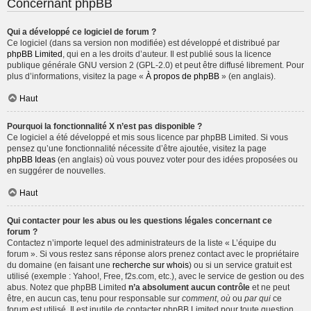
Concernant phpBB
Qui a développé ce logiciel de forum ?
Ce logiciel (dans sa version non modifiée) est développé et distribué par
phpBB Limited
, qui en a les droits d’auteur. Il est publié sous la licence
publique générale GNU version 2 (GPL-2.0) et peut être diffusé librement. Pour
plus d’informations, visitez la page «
À propos de phpBB
» (en anglais).
Haut
Pourquoi la fonctionnalité X n’est pas disponible ?
Ce logiciel a été développé et mis sous licence par phpBB Limited. Si vous
pensez qu’une fonctionnalité nécessite d’être ajoutée, visitez la page
phpBB Ideas
(en anglais) où vous pouvez voter pour des idées proposées ou
en suggérer de nouvelles.
Haut
Qui contacter pour les abus ou les questions légales concernant ce
forum ?
Contactez n’importe lequel des administrateurs de la liste « L’équipe du
forum ». Si vous restez sans réponse alors prenez contact avec le propriétaire
du domaine (en faisant une
recherche sur whois
) ou si un service gratuit est
utilisé (exemple : Yahoo!, Free, f2s.com, etc.), avec le service de gestion ou des
abus. Notez que phpBB Limited
n’a absolument aucun contrôle
et ne peut
être, en aucun cas, tenu pour responsable sur
comment
,
où
ou
par qui
ce
forum est utilisé. Il est inutile de contacter phpBB Limited pour toute question