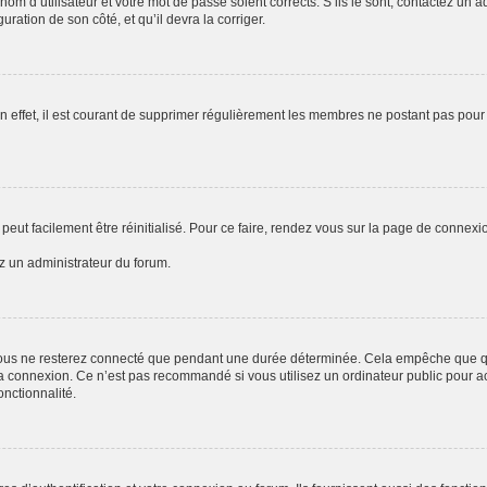
om d’utilisateur et votre mot de passe soient corrects. S’ils le sont, contactez un a
uration de son côté, et qu’il devra la corriger.
n effet, il est courant de supprimer régulièrement les membres ne postant pas pour 
peut facilement être réinitialisé. Pour ce faire, rendez vous sur la page de connexi
ez un administrateur du forum.
ous ne resterez connecté que pendant une durée déterminée. Cela empêche que quel
a connexion. Ce n’est pas recommandé si vous utilisez un ordinateur public pour acc
onctionnalité.