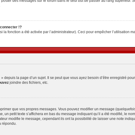
z de poster des messages sur le forum dans le seul but de passer au rang supérieur. S
.
connecter !?
la fonction a été activée par l’administrateur). Ceci pour empêcher l’utilisation malv
depuis la page d’un sujet. Il se peut que vous ayez besoin d’être enregistré pour
ouvez
joindre des fichiers, etc.
pprimer que vos propres messages. Vous pouvez modifier un message (quelquefois d
petit texte s’affichera en bas du message indiquant qu’il a été modifié, le nombre 
ur modifie le message, cependant ils ont la possibilité de laisser une note indiquan
a répondu.