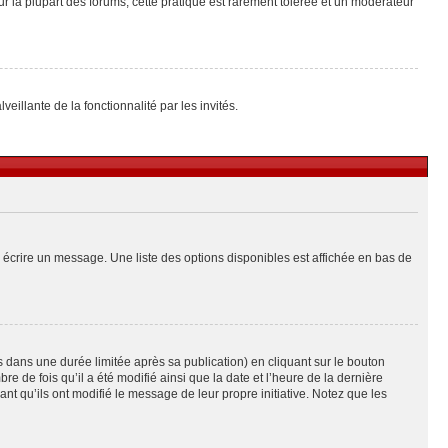
ur la plupart des forums, cette pratique est rarement tolérée et un modérateur
eillante de la fonctionnalité par les invités.
 écrire un message. Une liste des options disponibles est affichée en bas de
ans une durée limitée après sa publication) en cliquant sur le bouton
de fois qu’il a été modifié ainsi que la date et l’heure de la dernière
t qu’ils ont modifié le message de leur propre initiative. Notez que les