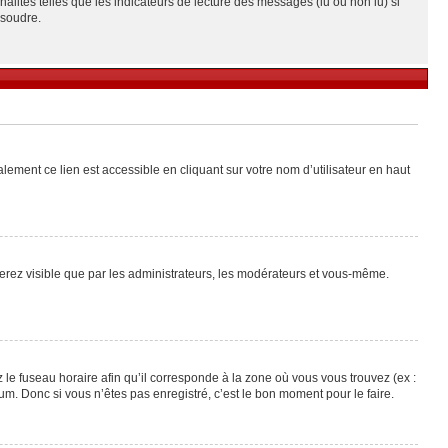
alités telles que les indicateurs de lecture des messages (lu ou non lu) si
ésoudre.
lement ce lien est accessible en cliquant sur votre nom d’utilisateur en haut
 serez visible que par les administrateurs, les modérateurs et vous-même.
 le fuseau horaire afin qu’il corresponde à la zone où vous vous trouvez (ex :
m. Donc si vous n’êtes pas enregistré, c’est le bon moment pour le faire.