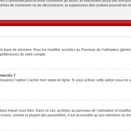
d’authentification et votre connexion au forum. Ils fournissent aussi des fonctionn
oblèmes de connexion ou de déconnexion, la suppression des cookies pourrait les r
tre base de données. Pour les modifier, accédez au
Panneau de l’utilisateur
(généra
 préférences de votre compte.
nnectés ?
trouverez l’option
Cacher mon statut en ligne
. Si vous activez cette option vous ne
lui dans lequel vous êtes. Dans ce cas, accédez au
panneau de l’utilisateur
et modifiez
 horaire, comme la plupart des paramètres, n’est accessible qu’aux membres du foru