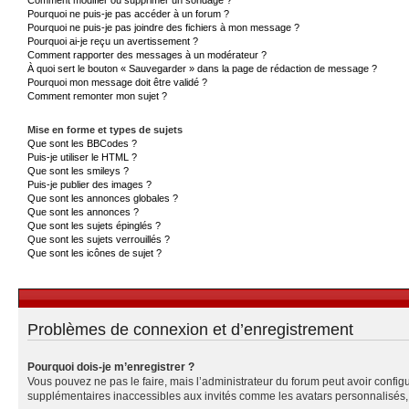
Pourquoi ne puis-je pas accéder à un forum ?
Pourquoi ne puis-je pas joindre des fichiers à mon message ?
Pourquoi ai-je reçu un avertissement ?
Comment rapporter des messages à un modérateur ?
À quoi sert le bouton « Sauvegarder » dans la page de rédaction de message ?
Pourquoi mon message doit être validé ?
Comment remonter mon sujet ?
Mise en forme et types de sujets
Que sont les BBCodes ?
Puis-je utiliser le HTML ?
Que sont les smileys ?
Puis-je publier des images ?
Que sont les annonces globales ?
Que sont les annonces ?
Que sont les sujets épinglés ?
Que sont les sujets verrouillés ?
Que sont les icônes de sujet ?
Problèmes de connexion et d’enregistrement
Pourquoi dois-je m’enregistrer ?
Vous pouvez ne pas le faire, mais l’administrateur du forum peut avoir configu
supplémentaires inaccessibles aux invités comme les avatars personnalisés, l