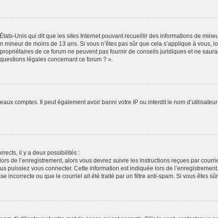
États-Unis qui dit que les sites Internet pouvant recueillir des informations de min
r un mineur de moins de 13 ans. Si vous n’êtes pas sûr que cela s’applique à vous, l
propriétaires de ce forum ne peuvent pas fournir de conseils juridiques et ne saura
 questions légales concernant ce forum ? ».
veaux comptes. Il peut également avoir banni votre IP ou interdit le nom d’utilisate
rects, il y a deux possibilités :
lors de l’enregistrement, alors vous devrez suivre les instructions reçues par cour
puissiez vous connecter. Cette information est indiquée lors de l’enregistrement. S
 incorrecte ou que le courriel ait été traité par un filtre anti-spam. Si vous êtes sû