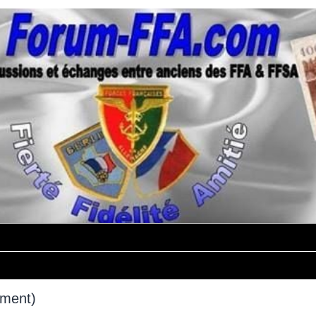
mment)