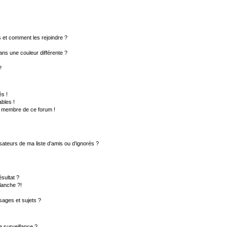
rs et comment les rejoindre ?
ns une couleur différente ?
?
s !
bles !
un membre de ce forum !
sateurs de ma liste d’amis ou d’ignorés ?
sultat ?
lanche ?!
ages et sujets ?
la surveillance ?