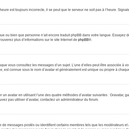
heure est toujours incorrecte, il se peut que le serveur ne soit pas à l’heure. Signa
langue ou bien que personne n’ait encore traduit phpBB dans votre langue. Essayez d
rouverez plus d’informations sur le site Internet de
phpBB
®.
orsque vous consultez les messages d’un sujet. L’une d’elles peut être associée à v
nde, est connue sous le nom d’avatar et généralement est unique ou propre à chaq
r un avatar en utilisant l’une des quatre méthodes d’avatar suivantes : Gravatar, ga
uvez pas utiliser d’avatar, contactez un administrateur du forum.
re de messages postés ou identifient certains membres tels que les modérateurs et