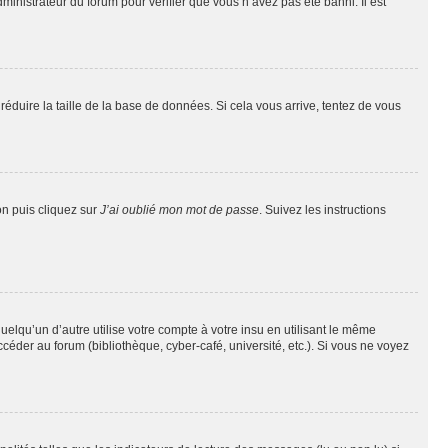
dministrateur du forum pour vérifier que vous n’avez pas été banni. Il est
réduire la taille de la base de données. Si cela vous arrive, tentez de vous
on puis cliquez sur
J’ai oublié mon mot de passe
. Suivez les instructions
qu’un d’autre utilise votre compte à votre insu en utilisant le même
éder au forum (bibliothèque, cyber-café, université, etc.). Si vous ne voyez