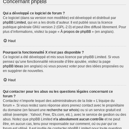
Concernant phpBB
Qui a développé ce logiciel de forum ?
Ce logiciel (dans sa version non modifiée) est développé et distribué par
phpBB Limited
, qui en a les droits d’auteur. Il est publié sous la licence
publique générale GNU version 2 (GPL-2.0) et peut être diffusé librement. Pour
plus d’informations, visitez la page «
À propos de phpBB
» (en anglais).
Haut
Pourquoi la fonctionnalité X n’est pas disponible ?
Ce logiciel a été développé et mis sous licence par phpBB Limited. Si vous
pensez qu’une fonctionnalité nécessite d’être ajoutée, visitez la page
phpBB Ideas
(en anglais) où vous pouvez voter pour des idées proposées ou
en suggérer de nouvelles.
Haut
Qui contacter pour les abus ou les questions légales concernant ce
forum ?
Contactez n’importe lequel des administrateurs de la liste « L’équipe du
forum ». Si vous restez sans réponse alors prenez contact avec le propriétaire
du domaine (en faisant une
recherche sur whois
) ou si un service gratuit est
utilisé (exemple : Yahoo!, Free, f2s.com, etc.), avec le service de gestion ou des
abus. Notez que phpBB Limited
n’a absolument aucun contrôle
et ne peut
être, en aucun cas, tenu pour responsable sur
comment
,
où
ou
par qui
ce
forum est utilisé. Il est inutile de contacter phpBB Limited pour toute question