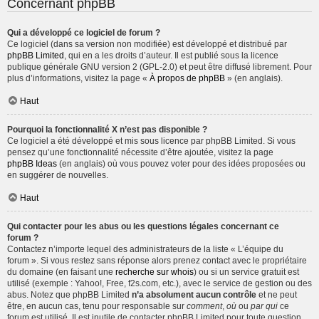
Concernant phpBB
Qui a développé ce logiciel de forum ?
Ce logiciel (dans sa version non modifiée) est développé et distribué par
phpBB Limited
, qui en a les droits d’auteur. Il est publié sous la licence
publique générale GNU version 2 (GPL-2.0) et peut être diffusé librement. Pour
plus d’informations, visitez la page «
À propos de phpBB
» (en anglais).
Haut
Pourquoi la fonctionnalité X n’est pas disponible ?
Ce logiciel a été développé et mis sous licence par phpBB Limited. Si vous
pensez qu’une fonctionnalité nécessite d’être ajoutée, visitez la page
phpBB Ideas
(en anglais) où vous pouvez voter pour des idées proposées ou
en suggérer de nouvelles.
Haut
Qui contacter pour les abus ou les questions légales concernant ce
forum ?
Contactez n’importe lequel des administrateurs de la liste « L’équipe du
forum ». Si vous restez sans réponse alors prenez contact avec le propriétaire
du domaine (en faisant une
recherche sur whois
) ou si un service gratuit est
utilisé (exemple : Yahoo!, Free, f2s.com, etc.), avec le service de gestion ou des
abus. Notez que phpBB Limited
n’a absolument aucun contrôle
et ne peut
être, en aucun cas, tenu pour responsable sur
comment
,
où
ou
par qui
ce
forum est utilisé. Il est inutile de contacter phpBB Limited pour toute question