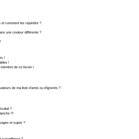
rs et comment les rejoindre ?
ns une couleur différente ?
?
s !
bles !
un membre de ce forum !
sateurs de ma liste d’amis ou d’ignorés ?
sultat ?
lanche ?!
ages et sujets ?
la surveillance ?