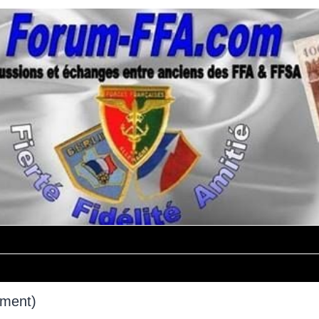
mment)