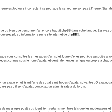
heure est toujours incorrecte, il se peut que le serveur ne soit pas à l’heure. Signa
langue ou bien que personne n’ait encore traduit phpBB dans votre langue. Essayez d
rouverez plus d’informations sur le site Internet de
phpBB
®.
orsque vous consultez les messages d’un sujet. L’une d’elles peut être associée à v
nde, est connue sous le nom d’avatar et généralement est unique ou propre à chaq
r un avatar en utilisant l’une des quatre méthodes d’avatar suivantes : Gravatar, ga
uvez pas utiliser d’avatar, contactez un administrateur du forum.
re de messages postés ou identifient certains membres tels que les modérateurs et