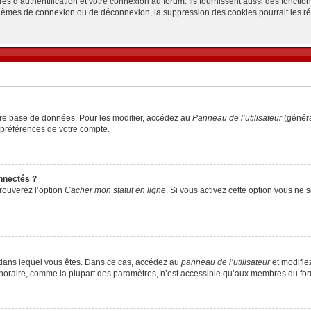
d’authentification et votre connexion au forum. Ils fournissent aussi des fonctionn
oblèmes de connexion ou de déconnexion, la suppression des cookies pourrait les r
tre base de données. Pour les modifier, accédez au
Panneau de l’utilisateur
(généra
 préférences de votre compte.
nnectés ?
trouverez l’option
Cacher mon statut en ligne
. Si vous activez cette option vous ne
lui dans lequel vous êtes. Dans ce cas, accédez au
panneau de l’utilisateur
et modifiez
 horaire, comme la plupart des paramètres, n’est accessible qu’aux membres du foru