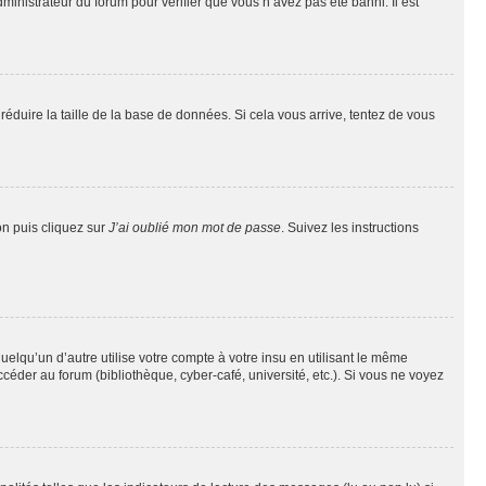
dministrateur du forum pour vérifier que vous n’avez pas été banni. Il est
réduire la taille de la base de données. Si cela vous arrive, tentez de vous
on puis cliquez sur
J’ai oublié mon mot de passe
. Suivez les instructions
qu’un d’autre utilise votre compte à votre insu en utilisant le même
éder au forum (bibliothèque, cyber-café, université, etc.). Si vous ne voyez