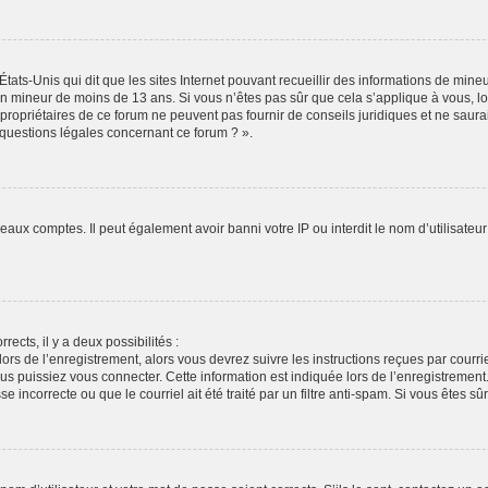
États-Unis qui dit que les sites Internet pouvant recueillir des informations de min
r un mineur de moins de 13 ans. Si vous n’êtes pas sûr que cela s’applique à vous, l
propriétaires de ce forum ne peuvent pas fournir de conseils juridiques et ne saura
 questions légales concernant ce forum ? ».
veaux comptes. Il peut également avoir banni votre IP ou interdit le nom d’utilisate
rects, il y a deux possibilités :
lors de l’enregistrement, alors vous devrez suivre les instructions reçues par cour
puissiez vous connecter. Cette information est indiquée lors de l’enregistrement. S
 incorrecte ou que le courriel ait été traité par un filtre anti-spam. Si vous êtes sû