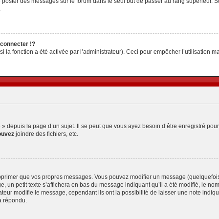
z de poster des messages sur le forum dans le seul but de passer au rang supérieur. S
.
connecter !?
la fonction a été activée par l’administrateur). Ceci pour empêcher l’utilisation malv
depuis la page d’un sujet. Il se peut que vous ayez besoin d’être enregistré pour
ouvez
joindre des fichiers, etc.
pprimer que vos propres messages. Vous pouvez modifier un message (quelquefois d
petit texte s’affichera en bas du message indiquant qu’il a été modifié, le nombre 
ur modifie le message, cependant ils ont la possibilité de laisser une note indiquan
a répondu.