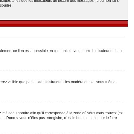
alités telles que les indicateurs de lecture des messages (lu ou non lu) si
ésoudre.
lement ce lien est accessible en cliquant sur votre nom d’utilisateur en haut
 serez visible que par les administrateurs, les modérateurs et vous-même.
 le fuseau horaire afin qu’il corresponde à la zone où vous vous trouvez (ex :
m. Donc si vous n’êtes pas enregistré, c’est le bon moment pour le faire.