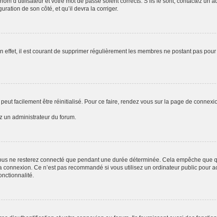
om d’utilisateur et votre mot de passe soient corrects. S’ils le sont, contactez un a
uration de son côté, et qu’il devra la corriger.
n effet, il est courant de supprimer régulièrement les membres ne postant pas pour 
peut facilement être réinitialisé. Pour ce faire, rendez vous sur la page de connexi
ez un administrateur du forum.
ous ne resterez connecté que pendant une durée déterminée. Cela empêche que quel
a connexion. Ce n’est pas recommandé si vous utilisez un ordinateur public pour acc
onctionnalité.