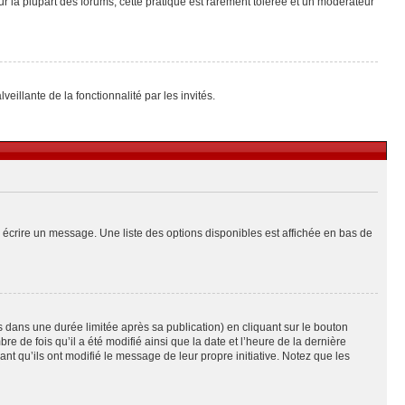
ur la plupart des forums, cette pratique est rarement tolérée et un modérateur
eillante de la fonctionnalité par les invités.
 écrire un message. Une liste des options disponibles est affichée en bas de
ans une durée limitée après sa publication) en cliquant sur le bouton
de fois qu’il a été modifié ainsi que la date et l’heure de la dernière
t qu’ils ont modifié le message de leur propre initiative. Notez que les