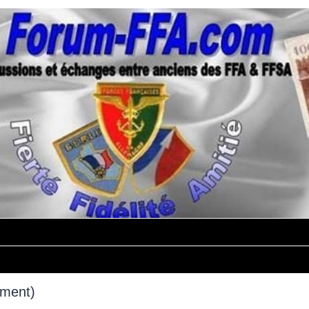
mment)