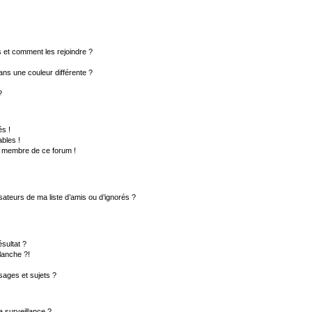
rs et comment les rejoindre ?
ns une couleur différente ?
?
s !
bles !
un membre de ce forum !
sateurs de ma liste d’amis ou d’ignorés ?
sultat ?
lanche ?!
ages et sujets ?
la surveillance ?