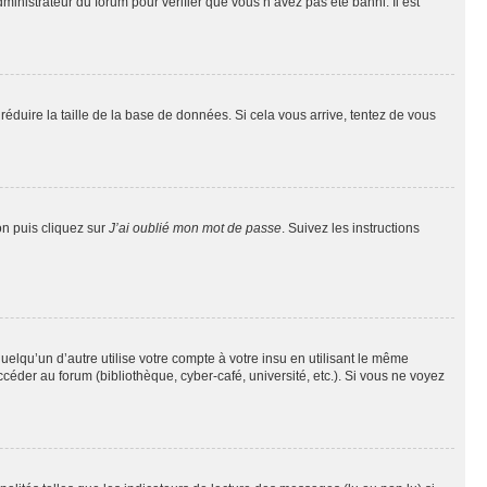
dministrateur du forum pour vérifier que vous n’avez pas été banni. Il est
réduire la taille de la base de données. Si cela vous arrive, tentez de vous
on puis cliquez sur
J’ai oublié mon mot de passe
. Suivez les instructions
qu’un d’autre utilise votre compte à votre insu en utilisant le même
éder au forum (bibliothèque, cyber-café, université, etc.). Si vous ne voyez