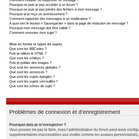
Pourquoi ne puis-je pas accéder à un forum ?
Pourquoi ne puis-je pas joindre des fichiers à mon message ?
Pourquoi ai-je reçu un avertissement ?
Comment rapporter des messages à un modérateur ?
À quoi sert le bouton « Sauvegarder » dans la page de rédaction de message ?
Pourquoi mon message doit être validé ?
Comment remonter mon sujet ?
Mise en forme et types de sujets
Que sont les BBCodes ?
Puis-je utiliser le HTML ?
Que sont les smileys ?
Puis-je publier des images ?
Que sont les annonces globales ?
Que sont les annonces ?
Que sont les sujets épinglés ?
Que sont les sujets verrouillés ?
Que sont les icônes de sujet ?
Problèmes de connexion et d’enregistrement
Pourquoi dois-je m’enregistrer ?
Vous pouvez ne pas le faire, mais l’administrateur du forum peut avoir configu
supplémentaires inaccessibles aux invités comme les avatars personnalisés, l