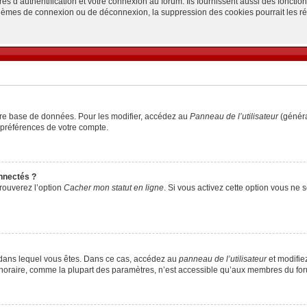
d’authentification et votre connexion au forum. Ils fournissent aussi des fonctionn
oblèmes de connexion ou de déconnexion, la suppression des cookies pourrait les r
tre base de données. Pour les modifier, accédez au
Panneau de l’utilisateur
(généra
 préférences de votre compte.
nnectés ?
trouverez l’option
Cacher mon statut en ligne
. Si vous activez cette option vous ne
lui dans lequel vous êtes. Dans ce cas, accédez au
panneau de l’utilisateur
et modifiez
 horaire, comme la plupart des paramètres, n’est accessible qu’aux membres du foru