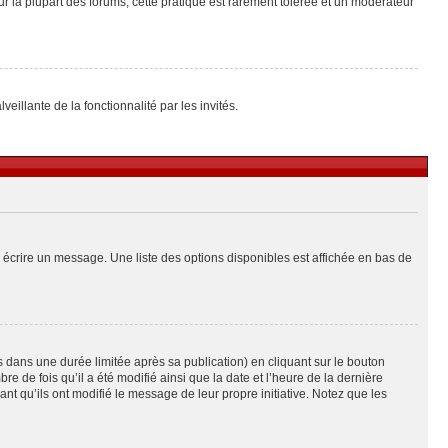
ur la plupart des forums, cette pratique est rarement tolérée et un modérateur
eillante de la fonctionnalité par les invités.
 écrire un message. Une liste des options disponibles est affichée en bas de
ans une durée limitée après sa publication) en cliquant sur le bouton
de fois qu’il a été modifié ainsi que la date et l’heure de la dernière
t qu’ils ont modifié le message de leur propre initiative. Notez que les