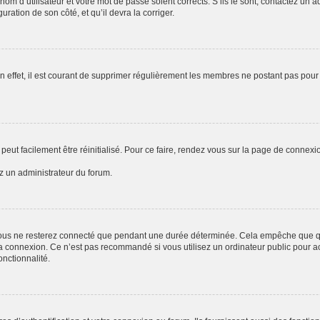
om d’utilisateur et votre mot de passe soient corrects. S’ils le sont, contactez un a
uration de son côté, et qu’il devra la corriger.
n effet, il est courant de supprimer régulièrement les membres ne postant pas pour 
peut facilement être réinitialisé. Pour ce faire, rendez vous sur la page de connexi
ez un administrateur du forum.
ous ne resterez connecté que pendant une durée déterminée. Cela empêche que quel
a connexion. Ce n’est pas recommandé si vous utilisez un ordinateur public pour acc
onctionnalité.