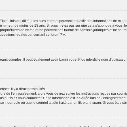
États-Unis qui dit que les sites Internet pouvant recueillir des informations de min
r un mineur de moins de 13 ans. Si vous n’êtes pas sûr que cela s’applique à vous, l
propriétaires de ce forum ne peuvent pas fournir de conseils juridiques et ne saura
 questions légales concernant ce forum ? ».
veaux comptes. Il peut également avoir banni votre IP ou interdit le nom d’utilisate
rects, il y a deux possibilités :
lors de l’enregistrement, alors vous devrez suivre les instructions reçues par cour
puissiez vous connecter. Cette information est indiquée lors de l’enregistrement. S
 incorrecte ou que le courriel ait été traité par un filtre anti-spam. Si vous êtes sû