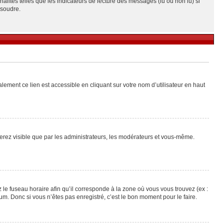
alités telles que les indicateurs de lecture des messages (lu ou non lu) si
ésoudre.
lement ce lien est accessible en cliquant sur votre nom d’utilisateur en haut
 serez visible que par les administrateurs, les modérateurs et vous-même.
 le fuseau horaire afin qu’il corresponde à la zone où vous vous trouvez (ex :
m. Donc si vous n’êtes pas enregistré, c’est le bon moment pour le faire.