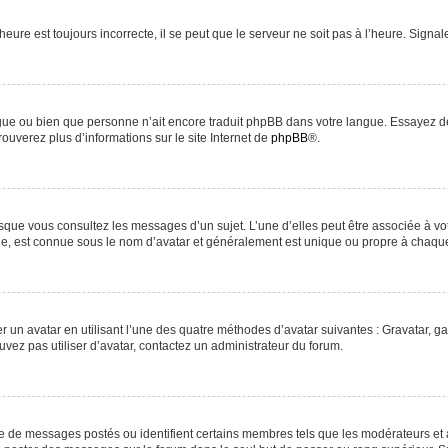
heure est toujours incorrecte, il se peut que le serveur ne soit pas à l’heure. Signa
langue ou bien que personne n’ait encore traduit phpBB dans votre langue. Essayez d
rouverez plus d’informations sur le site Internet de
phpBB
®.
orsque vous consultez les messages d’un sujet. L’une d’elles peut être associée à v
nde, est connue sous le nom d’avatar et généralement est unique ou propre à chaq
r un avatar en utilisant l’une des quatre méthodes d’avatar suivantes : Gravatar, ga
uvez pas utiliser d’avatar, contactez un administrateur du forum.
re de messages postés ou identifient certains membres tels que les modérateurs et