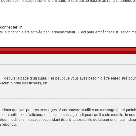
z de poster des messages sur le forum dans le seul but de passer au rang supérieur. S
.
connecter !?
la fonction a été activée par l’administrateur). Ceci pour empêcher l’utilisation malv
depuis la page d’un sujet. Il se peut que vous ayez besoin d’être enregistré pour
ouvez
joindre des fichiers, etc.
pprimer que vos propres messages. Vous pouvez modifier un message (quelquefois d
petit texte s’affichera en bas du message indiquant qu’il a été modifié, le nombre 
ur modifie le message, cependant ils ont la possibilité de laisser une note indiquan
a répondu.