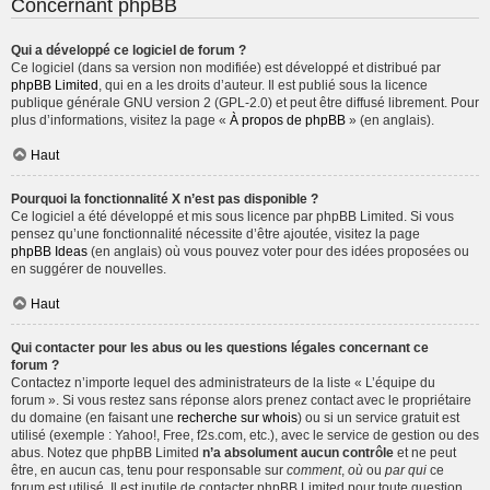
Concernant phpBB
Qui a développé ce logiciel de forum ?
Ce logiciel (dans sa version non modifiée) est développé et distribué par
phpBB Limited
, qui en a les droits d’auteur. Il est publié sous la licence
publique générale GNU version 2 (GPL-2.0) et peut être diffusé librement. Pour
plus d’informations, visitez la page «
À propos de phpBB
» (en anglais).
Haut
Pourquoi la fonctionnalité X n’est pas disponible ?
Ce logiciel a été développé et mis sous licence par phpBB Limited. Si vous
pensez qu’une fonctionnalité nécessite d’être ajoutée, visitez la page
phpBB Ideas
(en anglais) où vous pouvez voter pour des idées proposées ou
en suggérer de nouvelles.
Haut
Qui contacter pour les abus ou les questions légales concernant ce
forum ?
Contactez n’importe lequel des administrateurs de la liste « L’équipe du
forum ». Si vous restez sans réponse alors prenez contact avec le propriétaire
du domaine (en faisant une
recherche sur whois
) ou si un service gratuit est
utilisé (exemple : Yahoo!, Free, f2s.com, etc.), avec le service de gestion ou des
abus. Notez que phpBB Limited
n’a absolument aucun contrôle
et ne peut
être, en aucun cas, tenu pour responsable sur
comment
,
où
ou
par qui
ce
forum est utilisé. Il est inutile de contacter phpBB Limited pour toute question