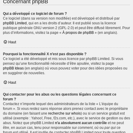
Concernant phpBB
Qui a développé ce logiciel de forum ?
Ce logiciel (dans sa version non modifiée) est développé et distribué par
phpBB Limited
, qui en a les droits d’auteur. Il est publié sous la licence
publique générale GNU version 2 (GPL-2.0) et peut être diffusé librement. Pour
plus d’informations, visitez la page «
À propos de phpBB
» (en anglais).
Haut
Pourquoi la fonctionnalité X n’est pas disponible ?
Ce logiciel a été développé et mis sous licence par phpBB Limited. Si vous
pensez qu’une fonctionnalité nécessite d’être ajoutée, visitez la page
phpBB Ideas
(en anglais) où vous pouvez voter pour des idées proposées ou
en suggérer de nouvelles.
Haut
Qui contacter pour les abus ou les questions légales concernant ce
forum ?
Contactez n’importe lequel des administrateurs de la liste « L’équipe du
forum ». Si vous restez sans réponse alors prenez contact avec le propriétaire
du domaine (en faisant une
recherche sur whois
) ou si un service gratuit est
utilisé (exemple : Yahoo!, Free, f2s.com, etc.), avec le service de gestion ou des
abus. Notez que phpBB Limited
n’a absolument aucun contrôle
et ne peut
être, en aucun cas, tenu pour responsable sur
comment
,
où
ou
par qui
ce
forum est utilisé. Il est inutile de contacter phpBB Limited pour toute question