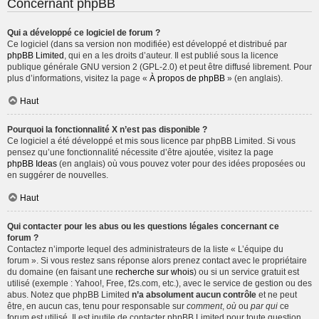
Concernant phpBB
Qui a développé ce logiciel de forum ?
Ce logiciel (dans sa version non modifiée) est développé et distribué par
phpBB Limited
, qui en a les droits d’auteur. Il est publié sous la licence
publique générale GNU version 2 (GPL-2.0) et peut être diffusé librement. Pour
plus d’informations, visitez la page «
À propos de phpBB
» (en anglais).
Haut
Pourquoi la fonctionnalité X n’est pas disponible ?
Ce logiciel a été développé et mis sous licence par phpBB Limited. Si vous
pensez qu’une fonctionnalité nécessite d’être ajoutée, visitez la page
phpBB Ideas
(en anglais) où vous pouvez voter pour des idées proposées ou
en suggérer de nouvelles.
Haut
Qui contacter pour les abus ou les questions légales concernant ce
forum ?
Contactez n’importe lequel des administrateurs de la liste « L’équipe du
forum ». Si vous restez sans réponse alors prenez contact avec le propriétaire
du domaine (en faisant une
recherche sur whois
) ou si un service gratuit est
utilisé (exemple : Yahoo!, Free, f2s.com, etc.), avec le service de gestion ou des
abus. Notez que phpBB Limited
n’a absolument aucun contrôle
et ne peut
être, en aucun cas, tenu pour responsable sur
comment
,
où
ou
par qui
ce
forum est utilisé. Il est inutile de contacter phpBB Limited pour toute question