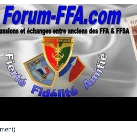
mment)