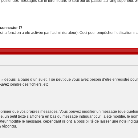
z de poster des messages sur le forum dans le seul but de passer au rang supérieur. S
.
connecter !?
la fonction a été activée par l’administrateur). Ceci pour empêcher l’utilisation malv
depuis la page d’un sujet. Il se peut que vous ayez besoin d’être enregistré pour
ouvez
joindre des fichiers, etc.
pprimer que vos propres messages. Vous pouvez modifier un message (quelquefois d
petit texte s’affichera en bas du message indiquant qu’il a été modifié, le nombre 
ur modifie le message, cependant ils ont la possibilité de laisser une note indiquan
a répondu.