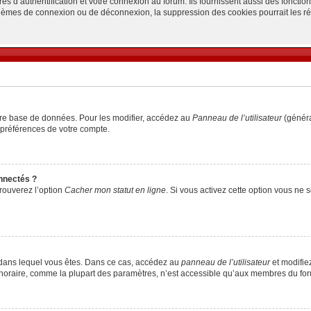
d’authentification et votre connexion au forum. Ils fournissent aussi des fonctionn
oblèmes de connexion ou de déconnexion, la suppression des cookies pourrait les r
tre base de données. Pour les modifier, accédez au
Panneau de l’utilisateur
(généra
 préférences de votre compte.
nnectés ?
trouverez l’option
Cacher mon statut en ligne
. Si vous activez cette option vous ne
lui dans lequel vous êtes. Dans ce cas, accédez au
panneau de l’utilisateur
et modifiez
 horaire, comme la plupart des paramètres, n’est accessible qu’aux membres du foru