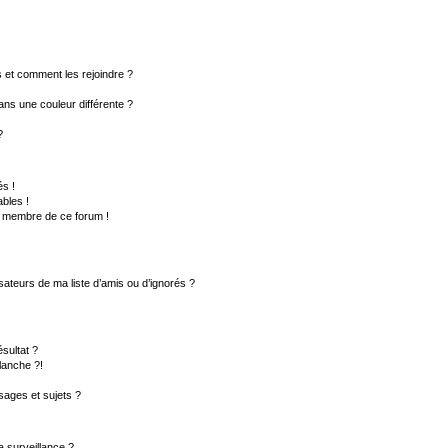
rs et comment les rejoindre ?
ns une couleur différente ?
?
s !
bles !
un membre de ce forum !
sateurs de ma liste d’amis ou d’ignorés ?
sultat ?
lanche ?!
ages et sujets ?
la surveillance ?