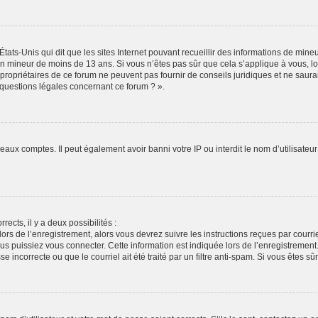
États-Unis qui dit que les sites Internet pouvant recueillir des informations de min
r un mineur de moins de 13 ans. Si vous n’êtes pas sûr que cela s’applique à vous, l
propriétaires de ce forum ne peuvent pas fournir de conseils juridiques et ne saura
 questions légales concernant ce forum ? ».
veaux comptes. Il peut également avoir banni votre IP ou interdit le nom d’utilisate
rects, il y a deux possibilités :
lors de l’enregistrement, alors vous devrez suivre les instructions reçues par cour
puissiez vous connecter. Cette information est indiquée lors de l’enregistrement. S
 incorrecte ou que le courriel ait été traité par un filtre anti-spam. Si vous êtes sû