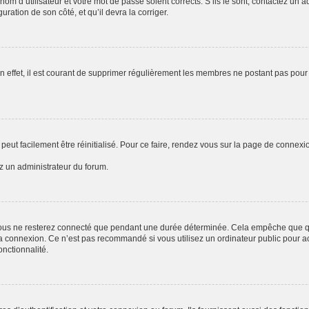
om d’utilisateur et votre mot de passe soient corrects. S’ils le sont, contactez un a
uration de son côté, et qu’il devra la corriger.
n effet, il est courant de supprimer régulièrement les membres ne postant pas pour 
peut facilement être réinitialisé. Pour ce faire, rendez vous sur la page de connexi
ez un administrateur du forum.
ous ne resterez connecté que pendant une durée déterminée. Cela empêche que quel
a connexion. Ce n’est pas recommandé si vous utilisez un ordinateur public pour acc
onctionnalité.