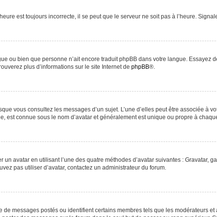
heure est toujours incorrecte, il se peut que le serveur ne soit pas à l’heure. Signa
langue ou bien que personne n’ait encore traduit phpBB dans votre langue. Essayez d
rouverez plus d’informations sur le site Internet de
phpBB
®.
orsque vous consultez les messages d’un sujet. L’une d’elles peut être associée à v
nde, est connue sous le nom d’avatar et généralement est unique ou propre à chaq
r un avatar en utilisant l’une des quatre méthodes d’avatar suivantes : Gravatar, ga
uvez pas utiliser d’avatar, contactez un administrateur du forum.
re de messages postés ou identifient certains membres tels que les modérateurs et