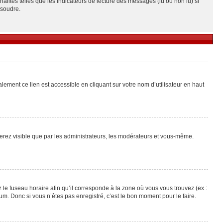
alités telles que les indicateurs de lecture des messages (lu ou non lu) si
ésoudre.
lement ce lien est accessible en cliquant sur votre nom d’utilisateur en haut
 serez visible que par les administrateurs, les modérateurs et vous-même.
 le fuseau horaire afin qu’il corresponde à la zone où vous vous trouvez (ex :
m. Donc si vous n’êtes pas enregistré, c’est le bon moment pour le faire.