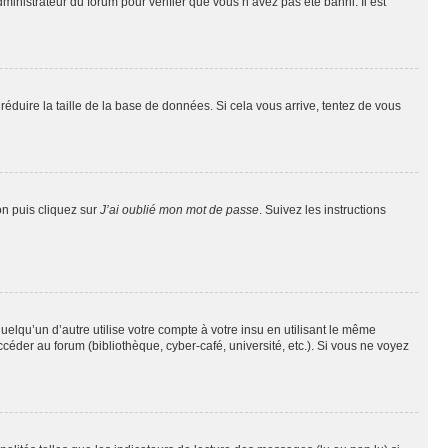
dministrateur du forum pour vérifier que vous n’avez pas été banni. Il est
réduire la taille de la base de données. Si cela vous arrive, tentez de vous
on puis cliquez sur
J’ai oublié mon mot de passe
. Suivez les instructions
qu’un d’autre utilise votre compte à votre insu en utilisant le même
éder au forum (bibliothèque, cyber-café, université, etc.). Si vous ne voyez