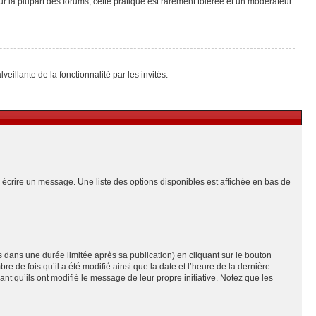
ur la plupart des forums, cette pratique est rarement tolérée et un modérateur
eillante de la fonctionnalité par les invités.
 écrire un message. Une liste des options disponibles est affichée en bas de
ans une durée limitée après sa publication) en cliquant sur le bouton
de fois qu’il a été modifié ainsi que la date et l’heure de la dernière
t qu’ils ont modifié le message de leur propre initiative. Notez que les