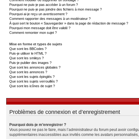
Pourquoi ne puis-je pas accéder à un forum ?
Pourquoi ne puis-je pas joindre des fichiers à mon message ?
Pourquoi ai-je reçu un avertissement ?
Comment rapporter des messages à un modérateur ?
À quoi sert le bouton « Sauvegarder » dans la page de rédaction de message ?
Pourquoi mon message doit être validé ?
Comment remonter mon sujet ?
Mise en forme et types de sujets
Que sont les BBCodes ?
Puis-je utiliser le HTML ?
Que sont les smileys ?
Puis-je publier des images ?
Que sont les annonces globales ?
Que sont les annonces ?
Que sont les sujets épinglés ?
Que sont les sujets verrouillés ?
Que sont les icônes de sujet ?
Problèmes de connexion et d’enregistrement
Pourquoi dois-je m’enregistrer ?
Vous pouvez ne pas le faire, mais l’administrateur du forum peut avoir configu
supplémentaires inaccessibles aux invités comme les avatars personnalisés, l