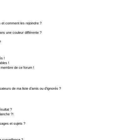
rs et comment les rejoindre ?
ns une couleur différente ?
?
s !
bles !
un membre de ce forum !
sateurs de ma liste d’amis ou d’ignorés ?
sultat ?
lanche ?!
ages et sujets ?
la surveillance ?