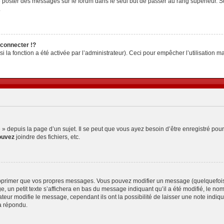
z de poster des messages sur le forum dans le seul but de passer au rang supérieur. S
.
connecter !?
la fonction a été activée par l’administrateur). Ceci pour empêcher l’utilisation malv
depuis la page d’un sujet. Il se peut que vous ayez besoin d’être enregistré pour
ouvez
joindre des fichiers, etc.
pprimer que vos propres messages. Vous pouvez modifier un message (quelquefois d
petit texte s’affichera en bas du message indiquant qu’il a été modifié, le nombre 
ur modifie le message, cependant ils ont la possibilité de laisser une note indiquan
a répondu.