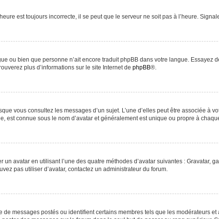
heure est toujours incorrecte, il se peut que le serveur ne soit pas à l’heure. Signa
langue ou bien que personne n’ait encore traduit phpBB dans votre langue. Essayez d
rouverez plus d’informations sur le site Internet de
phpBB
®.
orsque vous consultez les messages d’un sujet. L’une d’elles peut être associée à v
nde, est connue sous le nom d’avatar et généralement est unique ou propre à chaq
r un avatar en utilisant l’une des quatre méthodes d’avatar suivantes : Gravatar, ga
uvez pas utiliser d’avatar, contactez un administrateur du forum.
re de messages postés ou identifient certains membres tels que les modérateurs et