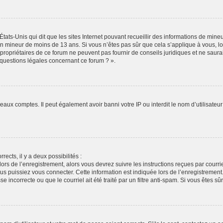
États-Unis qui dit que les sites Internet pouvant recueillir des informations de min
r un mineur de moins de 13 ans. Si vous n’êtes pas sûr que cela s’applique à vous, l
propriétaires de ce forum ne peuvent pas fournir de conseils juridiques et ne saura
 questions légales concernant ce forum ? ».
veaux comptes. Il peut également avoir banni votre IP ou interdit le nom d’utilisate
rects, il y a deux possibilités :
lors de l’enregistrement, alors vous devrez suivre les instructions reçues par cour
puissiez vous connecter. Cette information est indiquée lors de l’enregistrement. S
 incorrecte ou que le courriel ait été traité par un filtre anti-spam. Si vous êtes sû