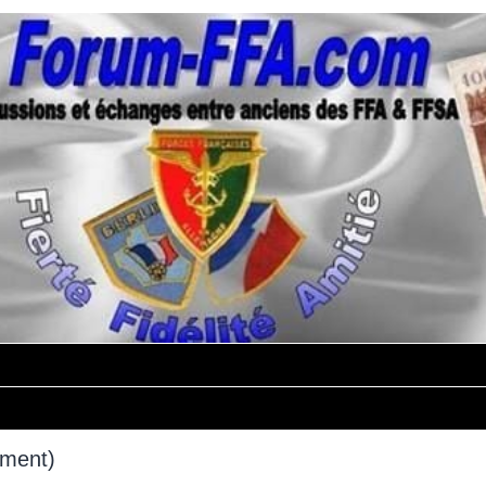
mment)