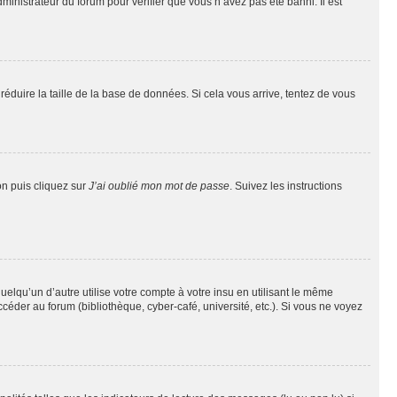
dministrateur du forum pour vérifier que vous n’avez pas été banni. Il est
réduire la taille de la base de données. Si cela vous arrive, tentez de vous
on puis cliquez sur
J’ai oublié mon mot de passe
. Suivez les instructions
qu’un d’autre utilise votre compte à votre insu en utilisant le même
éder au forum (bibliothèque, cyber-café, université, etc.). Si vous ne voyez