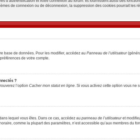
d’authentification et votre connexion au forum. Ils fournissent aussi des fonctionn
oblèmes de connexion ou de déconnexion, la suppression des cookies pourrait les r
tre base de données. Pour les modifier, accédez au
Panneau de l’utilisateur
(généra
 préférences de votre compte.
nnectés ?
trouverez l’option
Cacher mon statut en ligne
. Si vous activez cette option vous ne
lui dans lequel vous êtes. Dans ce cas, accédez au
panneau de l’utilisateur
et modifiez
 horaire, comme la plupart des paramètres, n’est accessible qu’aux membres du foru