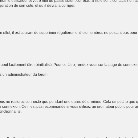
om d’utilisateur et votre mot de passe soient corrects. S’ils le sont, contactez un a
uration de son côté, et qu’il devra la corriger.
n effet, il est courant de supprimer régulièrement les membres ne postant pas pour 
peut facilement être réinitialisé. Pour ce faire, rendez vous sur la page de connexi
ez un administrateur du forum.
ous ne resterez connecté que pendant une durée déterminée. Cela empêche que quel
a connexion. Ce n’est pas recommandé si vous utilisez un ordinateur public pour acc
onctionnalité.