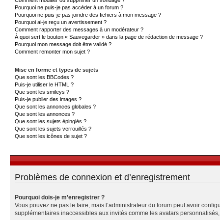
Pourquoi ne puis-je pas accéder à un forum ?
Pourquoi ne puis-je pas joindre des fichiers à mon message ?
Pourquoi ai-je reçu un avertissement ?
Comment rapporter des messages à un modérateur ?
À quoi sert le bouton « Sauvegarder » dans la page de rédaction de message ?
Pourquoi mon message doit être validé ?
Comment remonter mon sujet ?
Mise en forme et types de sujets
Que sont les BBCodes ?
Puis-je utiliser le HTML ?
Que sont les smileys ?
Puis-je publier des images ?
Que sont les annonces globales ?
Que sont les annonces ?
Que sont les sujets épinglés ?
Que sont les sujets verrouillés ?
Que sont les icônes de sujet ?
Problèmes de connexion et d’enregistrement
Pourquoi dois-je m’enregistrer ?
Vous pouvez ne pas le faire, mais l’administrateur du forum peut avoir configu
supplémentaires inaccessibles aux invités comme les avatars personnalisés, l