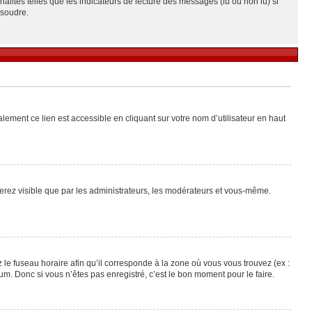
alités telles que les indicateurs de lecture des messages (lu ou non lu) si
ésoudre.
lement ce lien est accessible en cliquant sur votre nom d’utilisateur en haut
 serez visible que par les administrateurs, les modérateurs et vous-même.
 le fuseau horaire afin qu’il corresponde à la zone où vous vous trouvez (ex :
m. Donc si vous n’êtes pas enregistré, c’est le bon moment pour le faire.