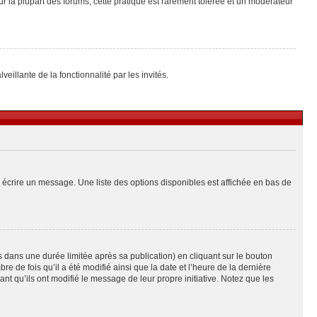
ur la plupart des forums, cette pratique est rarement tolérée et un modérateur
eillante de la fonctionnalité par les invités.
 écrire un message. Une liste des options disponibles est affichée en bas de
ans une durée limitée après sa publication) en cliquant sur le bouton
de fois qu’il a été modifié ainsi que la date et l’heure de la dernière
t qu’ils ont modifié le message de leur propre initiative. Notez que les