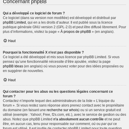
Concernant phpBB
Qui a développé ce logiciel de forum ?
Ce logiciel (dans sa version non modifiée) est développé et distribué par
phpBB Limited
, qui en a les droits d’auteur. Il est publié sous la licence
publique générale GNU version 2 (GPL-2.0) et peut être diffusé librement. Pour
plus d’informations, visitez la page «
À propos de phpBB
» (en anglais).
Haut
Pourquoi la fonctionnalité X n’est pas disponible ?
Ce logiciel a été développé et mis sous licence par phpBB Limited. Si vous
pensez qu’une fonctionnalité nécessite d’être ajoutée, visitez la page
phpBB Ideas
(en anglais) où vous pouvez voter pour des idées proposées ou
en suggérer de nouvelles.
Haut
Qui contacter pour les abus ou les questions légales concernant ce
forum ?
Contactez n’importe lequel des administrateurs de la liste « L’équipe du
forum ». Si vous restez sans réponse alors prenez contact avec le propriétaire
du domaine (en faisant une
recherche sur whois
) ou si un service gratuit est
utilisé (exemple : Yahoo!, Free, f2s.com, etc.), avec le service de gestion ou des
abus. Notez que phpBB Limited
n’a absolument aucun contrôle
et ne peut
être, en aucun cas, tenu pour responsable sur
comment
,
où
ou
par qui
ce
forum est utilisé. Il est inutile de contacter phpBB Limited pour toute question