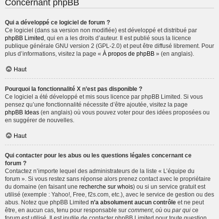
Concernant phpBB
Qui a développé ce logiciel de forum ?
Ce logiciel (dans sa version non modifiée) est développé et distribué par
phpBB Limited
, qui en a les droits d’auteur. Il est publié sous la licence
publique générale GNU version 2 (GPL-2.0) et peut être diffusé librement. Pour
plus d’informations, visitez la page «
À propos de phpBB
» (en anglais).
Haut
Pourquoi la fonctionnalité X n’est pas disponible ?
Ce logiciel a été développé et mis sous licence par phpBB Limited. Si vous
pensez qu’une fonctionnalité nécessite d’être ajoutée, visitez la page
phpBB Ideas
(en anglais) où vous pouvez voter pour des idées proposées ou
en suggérer de nouvelles.
Haut
Qui contacter pour les abus ou les questions légales concernant ce
forum ?
Contactez n’importe lequel des administrateurs de la liste « L’équipe du
forum ». Si vous restez sans réponse alors prenez contact avec le propriétaire
du domaine (en faisant une
recherche sur whois
) ou si un service gratuit est
utilisé (exemple : Yahoo!, Free, f2s.com, etc.), avec le service de gestion ou des
abus. Notez que phpBB Limited
n’a absolument aucun contrôle
et ne peut
être, en aucun cas, tenu pour responsable sur
comment
,
où
ou
par qui
ce
forum est utilisé. Il est inutile de contacter phpBB Limited pour toute question