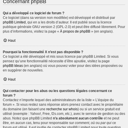
Concernant phpBB
Qui a développé ce logiciel de forum ?
Ce logiciel (dans sa version non modifiée) est développé et distribué par
phpBB Limited
, qui en a les droits d’auteur. Il est publié sous la licence
publique générale GNU version 2 (GPL-2.0) et peut être diffusé librement. Pour
plus d’informations, visitez la page «
À propos de phpBB
» (en anglais).
Haut
Pourquoi la fonctionnalité X n’est pas disponible ?
Ce logiciel a été développé et mis sous licence par phpBB Limited. Si vous
pensez qu’une fonctionnalité nécessite d’être ajoutée, visitez la page
phpBB Ideas
(en anglais) où vous pouvez voter pour des idées proposées ou
en suggérer de nouvelles.
Haut
Qui contacter pour les abus ou les questions légales concernant ce
forum ?
Contactez n’importe lequel des administrateurs de la liste « L’équipe du
forum ». Si vous restez sans réponse alors prenez contact avec le propriétaire
du domaine (en faisant une
recherche sur whois
) ou si un service gratuit est
utilisé (exemple : Yahoo!, Free, f2s.com, etc.), avec le service de gestion ou des
abus. Notez que phpBB Limited
n’a absolument aucun contrôle
et ne peut
être, en aucun cas, tenu pour responsable sur
comment
,
où
ou
par qui
ce
forum est utilisé. Il est inutile de contacter phpBB Limited pour toute question