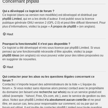
Concernant phpBB
Qui a développé ce logiciel de forum ?
Ce logiciel (dans sa version non modifiée) est développé et distribué par
phpBB Limited
, qui en a les droits d’auteur. Il est publié sous la licence
publique générale GNU version 2 (GPL-2.0) et peut être diffusé librement. Pour
plus d’informations, visitez la page «
À propos de phpBB
» (en anglais).
Haut
Pourquoi la fonctionnalité X n’est pas disponible ?
Ce logiciel a été développé et mis sous licence par phpBB Limited. Si vous
pensez qu’une fonctionnalité nécessite d’être ajoutée, visitez la page
phpBB Ideas
(en anglais) où vous pouvez voter pour des idées proposées ou
en suggérer de nouvelles.
Haut
Qui contacter pour les abus ou les questions légales concernant ce
forum ?
Contactez n’importe lequel des administrateurs de la liste « L’équipe du
forum ». Si vous restez sans réponse alors prenez contact avec le propriétaire
du domaine (en faisant une
recherche sur whois
) ou si un service gratuit est
utilisé (exemple : Yahoo!, Free, f2s.com, etc.), avec le service de gestion ou des
abus. Notez que phpBB Limited
n’a absolument aucun contrôle
et ne peut
être, en aucun cas, tenu pour responsable sur
comment
,
où
ou
par qui
ce
forum est utilisé. Il est inutile de contacter phpBB Limited pour toute question