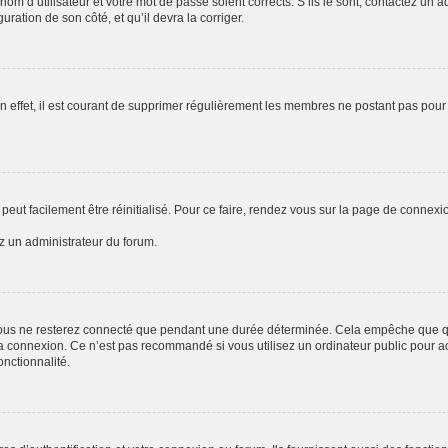
om d’utilisateur et votre mot de passe soient corrects. S’ils le sont, contactez un a
uration de son côté, et qu’il devra la corriger.
n effet, il est courant de supprimer régulièrement les membres ne postant pas pour 
peut facilement être réinitialisé. Pour ce faire, rendez vous sur la page de connexi
ez un administrateur du forum.
ous ne resterez connecté que pendant une durée déterminée. Cela empêche que quel
a connexion. Ce n’est pas recommandé si vous utilisez un ordinateur public pour acc
onctionnalité.