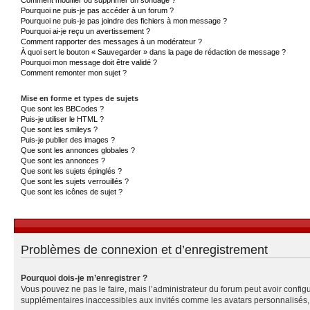
Pourquoi ne puis-je pas accéder à un forum ?
Pourquoi ne puis-je pas joindre des fichiers à mon message ?
Pourquoi ai-je reçu un avertissement ?
Comment rapporter des messages à un modérateur ?
À quoi sert le bouton « Sauvegarder » dans la page de rédaction de message ?
Pourquoi mon message doit être validé ?
Comment remonter mon sujet ?
Mise en forme et types de sujets
Que sont les BBCodes ?
Puis-je utiliser le HTML ?
Que sont les smileys ?
Puis-je publier des images ?
Que sont les annonces globales ?
Que sont les annonces ?
Que sont les sujets épinglés ?
Que sont les sujets verrouillés ?
Que sont les icônes de sujet ?
Problèmes de connexion et d’enregistrement
Pourquoi dois-je m’enregistrer ?
Vous pouvez ne pas le faire, mais l’administrateur du forum peut avoir configu
supplémentaires inaccessibles aux invités comme les avatars personnalisés, l