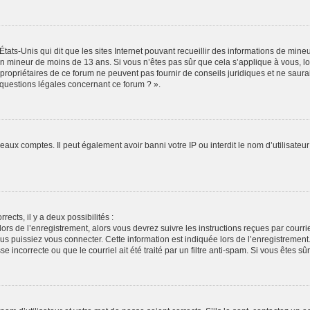
États-Unis qui dit que les sites Internet pouvant recueillir des informations de min
r un mineur de moins de 13 ans. Si vous n’êtes pas sûr que cela s’applique à vous, l
propriétaires de ce forum ne peuvent pas fournir de conseils juridiques et ne saura
 questions légales concernant ce forum ? ».
veaux comptes. Il peut également avoir banni votre IP ou interdit le nom d’utilisate
rects, il y a deux possibilités :
lors de l’enregistrement, alors vous devrez suivre les instructions reçues par cour
puissiez vous connecter. Cette information est indiquée lors de l’enregistrement. S
 incorrecte ou que le courriel ait été traité par un filtre anti-spam. Si vous êtes sû