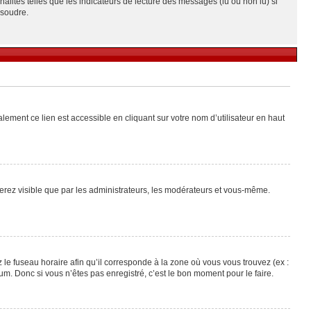
alités telles que les indicateurs de lecture des messages (lu ou non lu) si
ésoudre.
lement ce lien est accessible en cliquant sur votre nom d’utilisateur en haut
 serez visible que par les administrateurs, les modérateurs et vous-même.
 le fuseau horaire afin qu’il corresponde à la zone où vous vous trouvez (ex :
m. Donc si vous n’êtes pas enregistré, c’est le bon moment pour le faire.