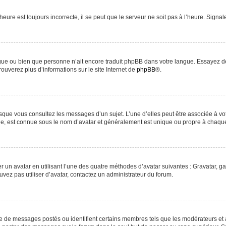
heure est toujours incorrecte, il se peut que le serveur ne soit pas à l’heure. Signa
langue ou bien que personne n’ait encore traduit phpBB dans votre langue. Essayez d
rouverez plus d’informations sur le site Internet de
phpBB
®.
orsque vous consultez les messages d’un sujet. L’une d’elles peut être associée à v
nde, est connue sous le nom d’avatar et généralement est unique ou propre à chaq
r un avatar en utilisant l’une des quatre méthodes d’avatar suivantes : Gravatar, ga
uvez pas utiliser d’avatar, contactez un administrateur du forum.
re de messages postés ou identifient certains membres tels que les modérateurs et