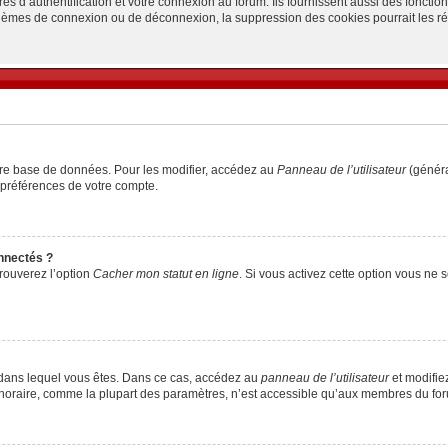
d’authentification et votre connexion au forum. Ils fournissent aussi des fonctionn
oblèmes de connexion ou de déconnexion, la suppression des cookies pourrait les r
tre base de données. Pour les modifier, accédez au
Panneau de l’utilisateur
(généra
 préférences de votre compte.
nnectés ?
trouverez l’option
Cacher mon statut en ligne
. Si vous activez cette option vous ne
lui dans lequel vous êtes. Dans ce cas, accédez au
panneau de l’utilisateur
et modifiez
 horaire, comme la plupart des paramètres, n’est accessible qu’aux membres du foru