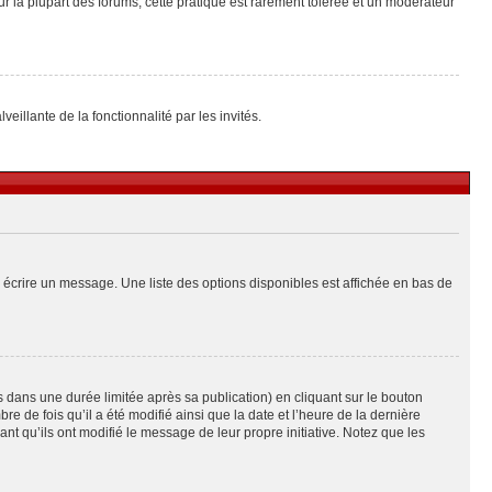
ur la plupart des forums, cette pratique est rarement tolérée et un modérateur
eillante de la fonctionnalité par les invités.
 écrire un message. Une liste des options disponibles est affichée en bas de
ans une durée limitée après sa publication) en cliquant sur le bouton
de fois qu’il a été modifié ainsi que la date et l’heure de la dernière
t qu’ils ont modifié le message de leur propre initiative. Notez que les