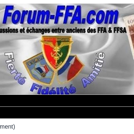
mment)