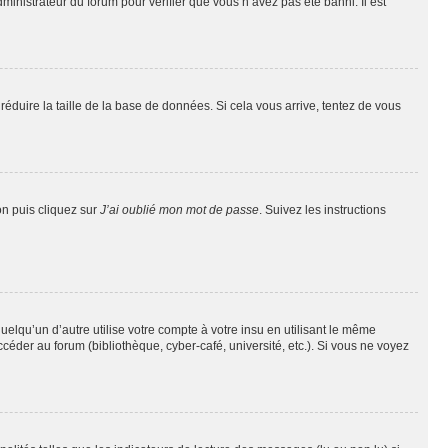
dministrateur du forum pour vérifier que vous n’avez pas été banni. Il est
réduire la taille de la base de données. Si cela vous arrive, tentez de vous
on puis cliquez sur
J’ai oublié mon mot de passe
. Suivez les instructions
qu’un d’autre utilise votre compte à votre insu en utilisant le même
éder au forum (bibliothèque, cyber-café, université, etc.). Si vous ne voyez