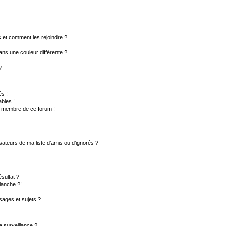
rs et comment les rejoindre ?
ns une couleur différente ?
?
s !
bles !
un membre de ce forum !
sateurs de ma liste d’amis ou d’ignorés ?
sultat ?
lanche ?!
ages et sujets ?
la surveillance ?