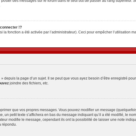
z de poster des messages sur le forum dans le seul but de passer au rang supérieur. S
.
connecter !?
la fonction a été activée par l’administrateur). Ceci pour empêcher l’utilisation malv
depuis la page d’un sujet. Il se peut que vous ayez besoin d’être enregistré pour
ouvez
joindre des fichiers, etc.
pprimer que vos propres messages. Vous pouvez modifier un message (quelquefois d
petit texte s’affichera en bas du message indiquant qu’il a été modifié, le nombre 
ur modifie le message, cependant ils ont la possibilité de laisser une note indiquan
a répondu.