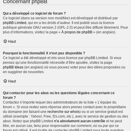
Concernant phpBB
Qui a développé ce logiciel de forum ?
Ce logiciel (dans sa version non modifiée) est développé et distribué par
phpBB Limited
, qui en a les droits d’auteur. Il est publié sous la licence
publique générale GNU version 2 (GPL-2.0) et peut être diffusé librement. Pour
plus d’informations, visitez la page «
À propos de phpBB
» (en anglais).
Haut
Pourquoi la fonctionnalité X n’est pas disponible ?
Ce logiciel a été développé et mis sous licence par phpBB Limited. Si vous
pensez qu’une fonctionnalité nécessite d’être ajoutée, visitez la page
phpBB Ideas
(en anglais) où vous pouvez voter pour des idées proposées ou
en suggérer de nouvelles.
Haut
Qui contacter pour les abus ou les questions légales concernant ce
forum ?
Contactez n’importe lequel des administrateurs de la liste « L’équipe du
forum ». Si vous restez sans réponse alors prenez contact avec le propriétaire
du domaine (en faisant une
recherche sur whois
) ou si un service gratuit est
utilisé (exemple : Yahoo!, Free, f2s.com, etc.), avec le service de gestion ou des
abus. Notez que phpBB Limited
n’a absolument aucun contrôle
et ne peut
être, en aucun cas, tenu pour responsable sur
comment
,
où
ou
par qui
ce
forum est utilisé. Il est inutile de contacter phpBB Limited pour toute question