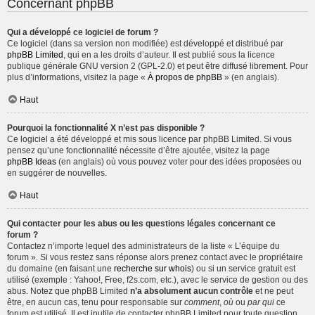
Concernant phpBB
Qui a développé ce logiciel de forum ?
Ce logiciel (dans sa version non modifiée) est développé et distribué par
phpBB Limited
, qui en a les droits d’auteur. Il est publié sous la licence
publique générale GNU version 2 (GPL-2.0) et peut être diffusé librement. Pour
plus d’informations, visitez la page «
À propos de phpBB
» (en anglais).
Haut
Pourquoi la fonctionnalité X n’est pas disponible ?
Ce logiciel a été développé et mis sous licence par phpBB Limited. Si vous
pensez qu’une fonctionnalité nécessite d’être ajoutée, visitez la page
phpBB Ideas
(en anglais) où vous pouvez voter pour des idées proposées ou
en suggérer de nouvelles.
Haut
Qui contacter pour les abus ou les questions légales concernant ce
forum ?
Contactez n’importe lequel des administrateurs de la liste « L’équipe du
forum ». Si vous restez sans réponse alors prenez contact avec le propriétaire
du domaine (en faisant une
recherche sur whois
) ou si un service gratuit est
utilisé (exemple : Yahoo!, Free, f2s.com, etc.), avec le service de gestion ou des
abus. Notez que phpBB Limited
n’a absolument aucun contrôle
et ne peut
être, en aucun cas, tenu pour responsable sur
comment
,
où
ou
par qui
ce
forum est utilisé. Il est inutile de contacter phpBB Limited pour toute question