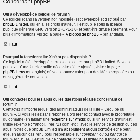
Concernant phpBB
Qui a développé ce logiciel de forum ?
Ce logiciel (dans sa version non modifiée) est développé et distribué par
phpBB Limited
, qui en a les droits d’auteur. Il est publié sous la licence
publique générale GNU version 2 (GPL-2.0) et peut être diffusé librement. Pour
plus d’informations, visitez la page «
À propos de phpBB
» (en anglais).
Haut
Pourquoi la fonctionnalité X n’est pas disponible ?
Ce logiciel a été développé et mis sous licence par phpBB Limited. Si vous
pensez qu’une fonctionnalité nécessite d’être ajoutée, visitez la page
phpBB Ideas
(en anglais) où vous pouvez voter pour des idées proposées ou
en suggérer de nouvelles.
Haut
Qui contacter pour les abus ou les questions légales concernant ce
forum ?
Contactez n’importe lequel des administrateurs de la liste « L’équipe du
forum ». Si vous restez sans réponse alors prenez contact avec le propriétaire
du domaine (en faisant une
recherche sur whois
) ou si un service gratuit est
utilisé (exemple : Yahoo!, Free, f2s.com, etc.), avec le service de gestion ou des
abus. Notez que phpBB Limited
n’a absolument aucun contrôle
et ne peut
être, en aucun cas, tenu pour responsable sur
comment
,
où
ou
par qui
ce
forum est utilisé. Il est inutile de contacter phpBB Limited pour toute question