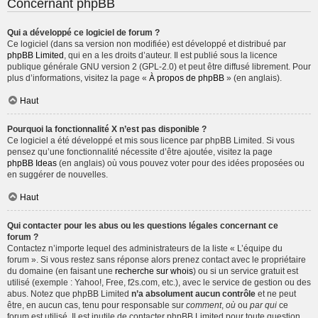
Concernant phpBB
Qui a développé ce logiciel de forum ?
Ce logiciel (dans sa version non modifiée) est développé et distribué par
phpBB Limited
, qui en a les droits d’auteur. Il est publié sous la licence
publique générale GNU version 2 (GPL-2.0) et peut être diffusé librement. Pour
plus d’informations, visitez la page «
À propos de phpBB
» (en anglais).
Haut
Pourquoi la fonctionnalité X n’est pas disponible ?
Ce logiciel a été développé et mis sous licence par phpBB Limited. Si vous
pensez qu’une fonctionnalité nécessite d’être ajoutée, visitez la page
phpBB Ideas
(en anglais) où vous pouvez voter pour des idées proposées ou
en suggérer de nouvelles.
Haut
Qui contacter pour les abus ou les questions légales concernant ce
forum ?
Contactez n’importe lequel des administrateurs de la liste « L’équipe du
forum ». Si vous restez sans réponse alors prenez contact avec le propriétaire
du domaine (en faisant une
recherche sur whois
) ou si un service gratuit est
utilisé (exemple : Yahoo!, Free, f2s.com, etc.), avec le service de gestion ou des
abus. Notez que phpBB Limited
n’a absolument aucun contrôle
et ne peut
être, en aucun cas, tenu pour responsable sur
comment
,
où
ou
par qui
ce
forum est utilisé. Il est inutile de contacter phpBB Limited pour toute question