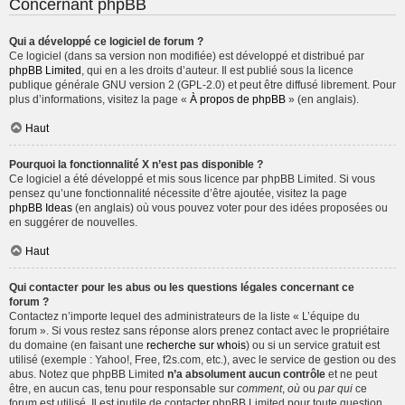
Concernant phpBB
Qui a développé ce logiciel de forum ?
Ce logiciel (dans sa version non modifiée) est développé et distribué par
phpBB Limited
, qui en a les droits d’auteur. Il est publié sous la licence
publique générale GNU version 2 (GPL-2.0) et peut être diffusé librement. Pour
plus d’informations, visitez la page «
À propos de phpBB
» (en anglais).
Haut
Pourquoi la fonctionnalité X n’est pas disponible ?
Ce logiciel a été développé et mis sous licence par phpBB Limited. Si vous
pensez qu’une fonctionnalité nécessite d’être ajoutée, visitez la page
phpBB Ideas
(en anglais) où vous pouvez voter pour des idées proposées ou
en suggérer de nouvelles.
Haut
Qui contacter pour les abus ou les questions légales concernant ce
forum ?
Contactez n’importe lequel des administrateurs de la liste « L’équipe du
forum ». Si vous restez sans réponse alors prenez contact avec le propriétaire
du domaine (en faisant une
recherche sur whois
) ou si un service gratuit est
utilisé (exemple : Yahoo!, Free, f2s.com, etc.), avec le service de gestion ou des
abus. Notez que phpBB Limited
n’a absolument aucun contrôle
et ne peut
être, en aucun cas, tenu pour responsable sur
comment
,
où
ou
par qui
ce
forum est utilisé. Il est inutile de contacter phpBB Limited pour toute question