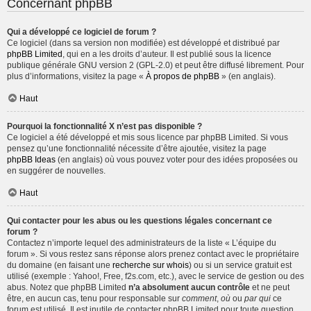
Concernant phpBB
Qui a développé ce logiciel de forum ?
Ce logiciel (dans sa version non modifiée) est développé et distribué par
phpBB Limited
, qui en a les droits d’auteur. Il est publié sous la licence
publique générale GNU version 2 (GPL-2.0) et peut être diffusé librement. Pour
plus d’informations, visitez la page «
À propos de phpBB
» (en anglais).
Haut
Pourquoi la fonctionnalité X n’est pas disponible ?
Ce logiciel a été développé et mis sous licence par phpBB Limited. Si vous
pensez qu’une fonctionnalité nécessite d’être ajoutée, visitez la page
phpBB Ideas
(en anglais) où vous pouvez voter pour des idées proposées ou
en suggérer de nouvelles.
Haut
Qui contacter pour les abus ou les questions légales concernant ce
forum ?
Contactez n’importe lequel des administrateurs de la liste « L’équipe du
forum ». Si vous restez sans réponse alors prenez contact avec le propriétaire
du domaine (en faisant une
recherche sur whois
) ou si un service gratuit est
utilisé (exemple : Yahoo!, Free, f2s.com, etc.), avec le service de gestion ou des
abus. Notez que phpBB Limited
n’a absolument aucun contrôle
et ne peut
être, en aucun cas, tenu pour responsable sur
comment
,
où
ou
par qui
ce
forum est utilisé. Il est inutile de contacter phpBB Limited pour toute question