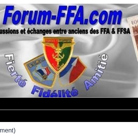
mment)