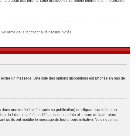
ur la plupart des forums, cette pratique est rarement tolérée et un modérateur
eillante de la fonctionnalité par les invités.
 écrire un message. Une liste des options disponibles est affichée en bas de
ans une durée limitée après sa publication) en cliquant sur le bouton
de fois qu’il a été modifié ainsi que la date et l’heure de la dernière
t qu’ils ont modifié le message de leur propre initiative. Notez que les