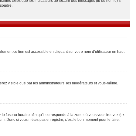
alités telles que les indicateurs de lecture des messages (lu ou non lu) si
ésoudre.
lement ce lien est accessible en cliquant sur votre nom d’utilisateur en haut
 serez visible que par les administrateurs, les modérateurs et vous-même.
 le fuseau horaire afin qu’il corresponde à la zone où vous vous trouvez (ex :
m. Donc si vous n’êtes pas enregistré, c’est le bon moment pour le faire.