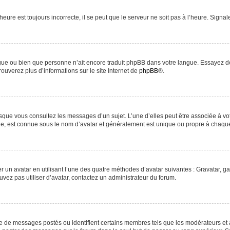
heure est toujours incorrecte, il se peut que le serveur ne soit pas à l’heure. Signa
langue ou bien que personne n’ait encore traduit phpBB dans votre langue. Essayez d
rouverez plus d’informations sur le site Internet de
phpBB
®.
orsque vous consultez les messages d’un sujet. L’une d’elles peut être associée à v
nde, est connue sous le nom d’avatar et généralement est unique ou propre à chaq
r un avatar en utilisant l’une des quatre méthodes d’avatar suivantes : Gravatar, ga
uvez pas utiliser d’avatar, contactez un administrateur du forum.
re de messages postés ou identifient certains membres tels que les modérateurs et