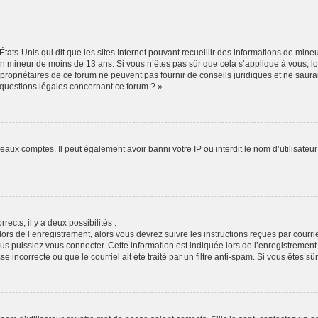
États-Unis qui dit que les sites Internet pouvant recueillir des informations de min
r un mineur de moins de 13 ans. Si vous n’êtes pas sûr que cela s’applique à vous, l
propriétaires de ce forum ne peuvent pas fournir de conseils juridiques et ne saura
 questions légales concernant ce forum ? ».
veaux comptes. Il peut également avoir banni votre IP ou interdit le nom d’utilisate
rects, il y a deux possibilités :
lors de l’enregistrement, alors vous devrez suivre les instructions reçues par cour
puissiez vous connecter. Cette information est indiquée lors de l’enregistrement. S
 incorrecte ou que le courriel ait été traité par un filtre anti-spam. Si vous êtes sû