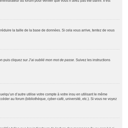
dministrateur du forum pour vérifier que vous n’avez pas été banni. Il est
réduire la taille de la base de données. Si cela vous arrive, tentez de vous
on puis cliquez sur
J’ai oublié mon mot de passe
. Suivez les instructions
qu’un d’autre utilise votre compte à votre insu en utilisant le même
éder au forum (bibliothèque, cyber-café, université, etc.). Si vous ne voyez