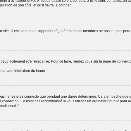
om d’utilisateur et votre mot de passe soient corrects. S’ils le sont, contactez un a
uration de son côté, et qu’il devra la corriger.
n effet, il est courant de supprimer régulièrement les membres ne postant pas pour 
peut facilement être réinitialisé. Pour ce faire, rendez vous sur la page de connexi
ez un administrateur du forum.
ous ne resterez connecté que pendant une durée déterminée. Cela empêche que quel
a connexion. Ce n’est pas recommandé si vous utilisez un ordinateur public pour acc
onctionnalité.