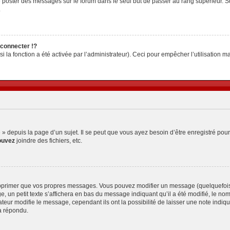
z de poster des messages sur le forum dans le seul but de passer au rang supérieur. S
.
connecter !?
la fonction a été activée par l’administrateur). Ceci pour empêcher l’utilisation malv
depuis la page d’un sujet. Il se peut que vous ayez besoin d’être enregistré pour
ouvez
joindre des fichiers, etc.
pprimer que vos propres messages. Vous pouvez modifier un message (quelquefois d
petit texte s’affichera en bas du message indiquant qu’il a été modifié, le nombre 
ur modifie le message, cependant ils ont la possibilité de laisser une note indiquan
a répondu.