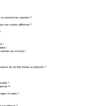
rs et comment les rejoindre ?
ns une couleur différente ?
?
s !
bles !
un membre de ce forum !
sateurs de ma liste d’amis ou d’ignorés ?
sultat ?
lanche ?!
ages et sujets ?
la surveillance ?