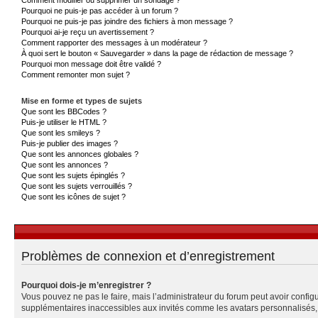
Pourquoi ne puis-je pas accéder à un forum ?
Pourquoi ne puis-je pas joindre des fichiers à mon message ?
Pourquoi ai-je reçu un avertissement ?
Comment rapporter des messages à un modérateur ?
À quoi sert le bouton « Sauvegarder » dans la page de rédaction de message ?
Pourquoi mon message doit être validé ?
Comment remonter mon sujet ?
Mise en forme et types de sujets
Que sont les BBCodes ?
Puis-je utiliser le HTML ?
Que sont les smileys ?
Puis-je publier des images ?
Que sont les annonces globales ?
Que sont les annonces ?
Que sont les sujets épinglés ?
Que sont les sujets verrouillés ?
Que sont les icônes de sujet ?
Problèmes de connexion et d’enregistrement
Pourquoi dois-je m’enregistrer ?
Vous pouvez ne pas le faire, mais l’administrateur du forum peut avoir configu
supplémentaires inaccessibles aux invités comme les avatars personnalisés, l