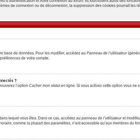
d’authentification et votre connexion au forum. Ils fournissent aussi des fonctionn
oblèmes de connexion ou de déconnexion, la suppression des cookies pourrait les r
tre base de données. Pour les modifier, accédez au
Panneau de l’utilisateur
(généra
 préférences de votre compte.
nnectés ?
trouverez l’option
Cacher mon statut en ligne
. Si vous activez cette option vous ne
lui dans lequel vous êtes. Dans ce cas, accédez au
panneau de l’utilisateur
et modifiez
 horaire, comme la plupart des paramètres, n’est accessible qu’aux membres du foru