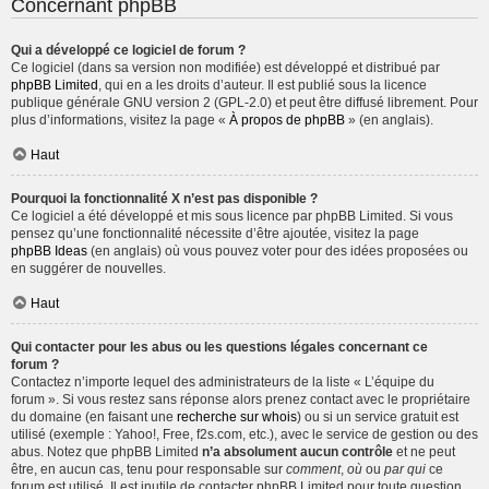
Concernant phpBB
Qui a développé ce logiciel de forum ?
Ce logiciel (dans sa version non modifiée) est développé et distribué par
phpBB Limited
, qui en a les droits d’auteur. Il est publié sous la licence
publique générale GNU version 2 (GPL-2.0) et peut être diffusé librement. Pour
plus d’informations, visitez la page «
À propos de phpBB
» (en anglais).
Haut
Pourquoi la fonctionnalité X n’est pas disponible ?
Ce logiciel a été développé et mis sous licence par phpBB Limited. Si vous
pensez qu’une fonctionnalité nécessite d’être ajoutée, visitez la page
phpBB Ideas
(en anglais) où vous pouvez voter pour des idées proposées ou
en suggérer de nouvelles.
Haut
Qui contacter pour les abus ou les questions légales concernant ce
forum ?
Contactez n’importe lequel des administrateurs de la liste « L’équipe du
forum ». Si vous restez sans réponse alors prenez contact avec le propriétaire
du domaine (en faisant une
recherche sur whois
) ou si un service gratuit est
utilisé (exemple : Yahoo!, Free, f2s.com, etc.), avec le service de gestion ou des
abus. Notez que phpBB Limited
n’a absolument aucun contrôle
et ne peut
être, en aucun cas, tenu pour responsable sur
comment
,
où
ou
par qui
ce
forum est utilisé. Il est inutile de contacter phpBB Limited pour toute question