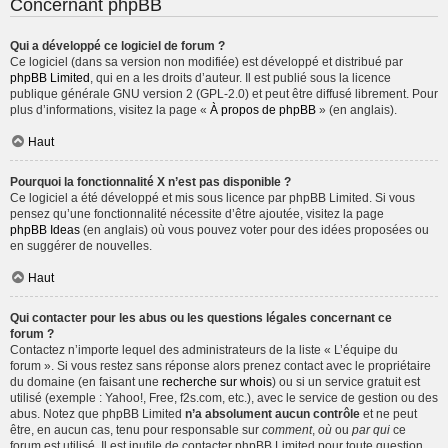
Concernant phpBB
Qui a développé ce logiciel de forum ?
Ce logiciel (dans sa version non modifiée) est développé et distribué par
phpBB Limited
, qui en a les droits d’auteur. Il est publié sous la licence
publique générale GNU version 2 (GPL-2.0) et peut être diffusé librement. Pour
plus d’informations, visitez la page «
À propos de phpBB
» (en anglais).
Haut
Pourquoi la fonctionnalité X n’est pas disponible ?
Ce logiciel a été développé et mis sous licence par phpBB Limited. Si vous
pensez qu’une fonctionnalité nécessite d’être ajoutée, visitez la page
phpBB Ideas
(en anglais) où vous pouvez voter pour des idées proposées ou
en suggérer de nouvelles.
Haut
Qui contacter pour les abus ou les questions légales concernant ce
forum ?
Contactez n’importe lequel des administrateurs de la liste « L’équipe du
forum ». Si vous restez sans réponse alors prenez contact avec le propriétaire
du domaine (en faisant une
recherche sur whois
) ou si un service gratuit est
utilisé (exemple : Yahoo!, Free, f2s.com, etc.), avec le service de gestion ou des
abus. Notez que phpBB Limited
n’a absolument aucun contrôle
et ne peut
être, en aucun cas, tenu pour responsable sur
comment
,
où
ou
par qui
ce
forum est utilisé. Il est inutile de contacter phpBB Limited pour toute question