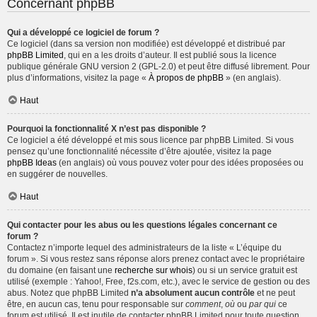
Concernant phpBB
Qui a développé ce logiciel de forum ?
Ce logiciel (dans sa version non modifiée) est développé et distribué par
phpBB Limited
, qui en a les droits d’auteur. Il est publié sous la licence
publique générale GNU version 2 (GPL-2.0) et peut être diffusé librement. Pour
plus d’informations, visitez la page «
À propos de phpBB
» (en anglais).
Haut
Pourquoi la fonctionnalité X n’est pas disponible ?
Ce logiciel a été développé et mis sous licence par phpBB Limited. Si vous
pensez qu’une fonctionnalité nécessite d’être ajoutée, visitez la page
phpBB Ideas
(en anglais) où vous pouvez voter pour des idées proposées ou
en suggérer de nouvelles.
Haut
Qui contacter pour les abus ou les questions légales concernant ce
forum ?
Contactez n’importe lequel des administrateurs de la liste « L’équipe du
forum ». Si vous restez sans réponse alors prenez contact avec le propriétaire
du domaine (en faisant une
recherche sur whois
) ou si un service gratuit est
utilisé (exemple : Yahoo!, Free, f2s.com, etc.), avec le service de gestion ou des
abus. Notez que phpBB Limited
n’a absolument aucun contrôle
et ne peut
être, en aucun cas, tenu pour responsable sur
comment
,
où
ou
par qui
ce
forum est utilisé. Il est inutile de contacter phpBB Limited pour toute question